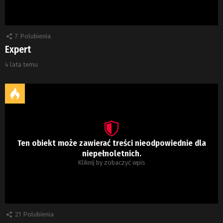
7
Polubienia
Expert
4 lata temu
Ten obiekt może zawierać treści nieodpowiednie dla
niepełnoletnich.
Kliknij by zobaczyć wpis
21
Polubienia