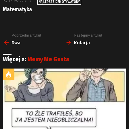
37
Polubienia
NAJLEPSZE DEMOTYWATORY
Matematyka
Poprzedni artykuł
Następny artykuł
Zobacz
więcej
Dwa
Kolacja
Więcej z:
Memy Me Gusta