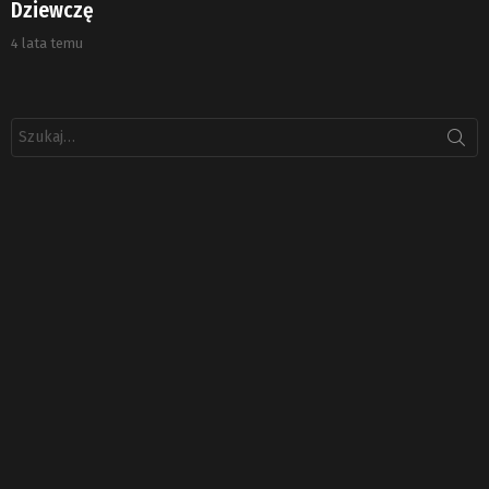
Dziewczę
4 lata temu
Szukaj: