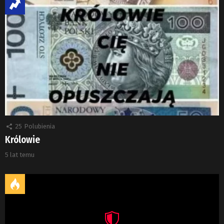
25
Polubienia
Królowie
5 lat temu