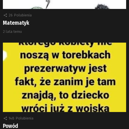
26
Polubienia
Matematyk
2 lata temu
148
Polubienia
Powód