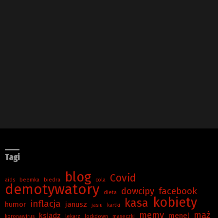
Tagi
blog
Covid
aids
beemka
biedra
cola
demotywatory
dowcipy
facebook
dieta
kobiety
kasa
inflacja
humor
janusz
jasiu
kartki
memy
mąż
ksiądz
menel
koronawirus
lekarz
lockdown
maseczki