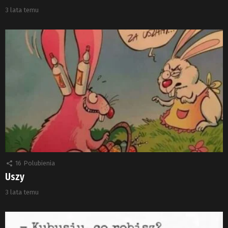
3 lata temu
16
Polubienia
Uszy
3 lata temu