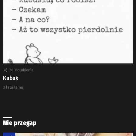
26
Polubienia
Kubuś
3 lata temu
Nie przegap