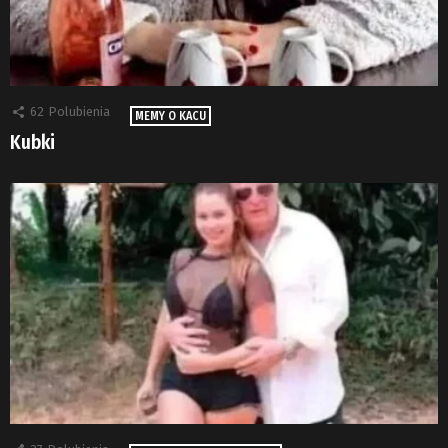
62
Polubienia
MEMY O KACU
Kubki