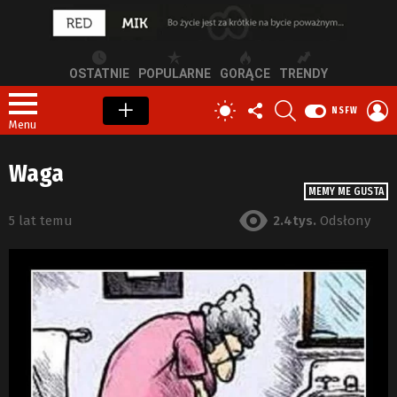
OSTATNIE
POPULARNE
GORĄCE
TRENDY
OBSERWUJ
SZUKAJ
Z
PRZEŁĄCZ
NSFW
NAS
S
SKÓRKĘ
Menu
Waga
MEMY ME GUSTA
5 lat temu
2.4tys.
Odsłony