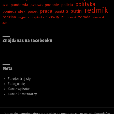
polityka
pandemia
podanie
policja
nasa
paradoks
redmik
praca
putin
poniedziałek
poseł
punkt G
szwagier
rodzina
zdrada
skype
szczepionka
xiaomi
ziemniak
żart
Znajdź nas na Facebooku
Meta
Zarejestruj się
Zaloguj się
Kanał wpisów
Kanał komentarzy
Wszelkie demotywatory w serwisie są generowane przez użytkowników