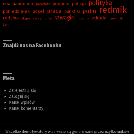
polityka
pandemia
podanie
policja
nasa
paradoks
redmik
praca
putin
poniedziałek
poseł
punkt G
szwagier
rodzina
zdrada
skype
szczepionka
xiaomi
ziemniak
żart
Znajdź nas na Facebooku
Meta
Zarejestruj się
Zaloguj się
Kanał wpisów
Kanał komentarzy
Wszelkie demotywatory w serwisie są generowane przez użytkowników