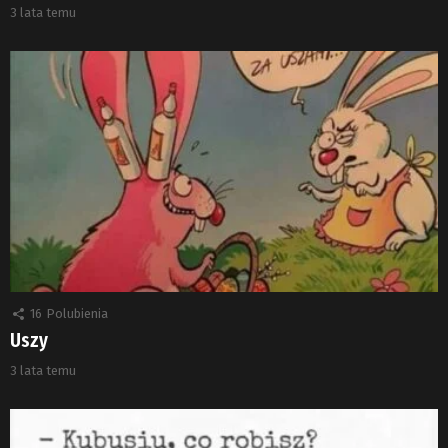
3 lata temu
16
Polubienia
Uszy
3 lata temu