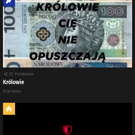
25
Polubienia
Królowie
5 lat temu