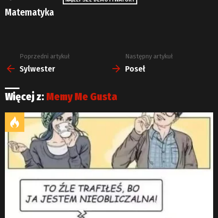
Matematyka
Poprzedni artykuł
Następny artykuł
Zobacz
więcej
Sylwester
Poseł
Więcej z:
Memy Me Gusta