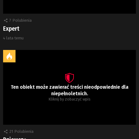
7
Polubienia
Expert
4 lata temu
Ten obiekt może zawierać treści nieodpowiednie dla
niepełnoletnich.
Kliknij by zobaczyć wpis
21
Polubienia