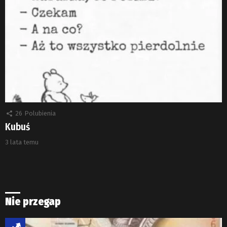
26
Polubienia
Kubuś
3 lata temu
Nie przegap