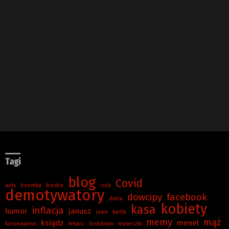
Tagi
blog
Covid
aids
beemka
biedra
cola
demotywatory
dowcipy
facebook
dieta
kobiety
kasa
inflacja
humor
janusz
jasiu
kartki
memy
mąż
ksiądz
menel
koronawirus
lekarz
lockdown
maseczki