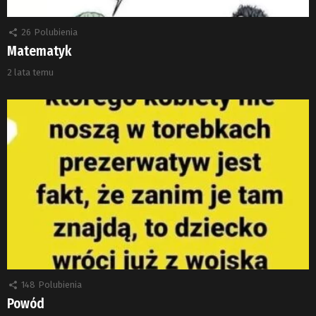
26
Polubienia
Matematyk
2 lata temu
148
Polubienia
Powód