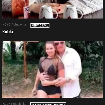
62
Polubienia
MEMY O KACU
Kubki
37
Polubienia
NAJLEPSZE DEMOTYWATORY