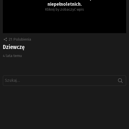
niepełnoletnich.
Kliknij by zobaczyć wpis
21
Polubienia
Dziewczę
4 lata temu
Szukaj: