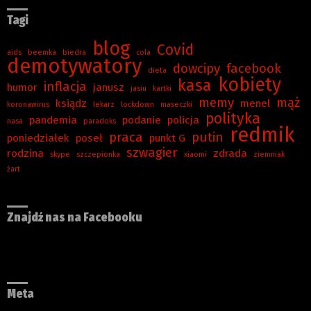
Tagi
blog
Covid
aids
beemka
biedra
cola
demotywatory
dowcipy
facebook
dieta
kobiety
kasa
inflacja
humor
janusz
jasiu
kartki
memy
mąż
ksiądz
menel
koronawirus
lekarz
lockdown
maseczki
polityka
pandemia
podanie
policja
nasa
paradoks
redmik
praca
putin
poniedziałek
poseł
punkt G
szwagier
rodzina
zdrada
skype
szczepionka
xiaomi
ziemniak
żart
Znajdź nas na Facebooku
Meta