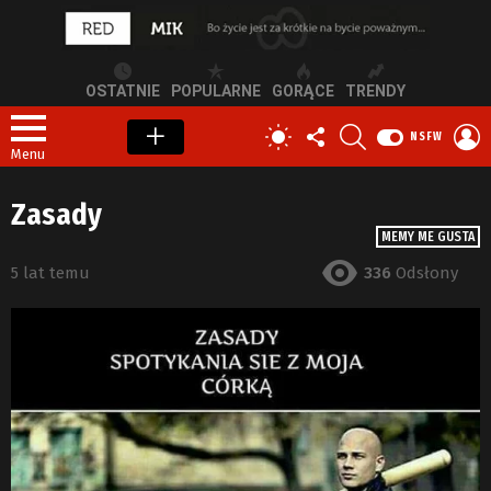
OSTATNIE
POPULARNE
GORĄCE
TRENDY
OBSERWUJ
SZUKAJ
Z
PRZEŁĄCZ
NSFW
NAS
S
SKÓRKĘ
Menu
Zasady
MEMY ME GUSTA
5 lat temu
336
Odsłony