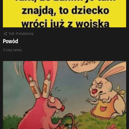
148
Polubienia
Powód
3 lata temu