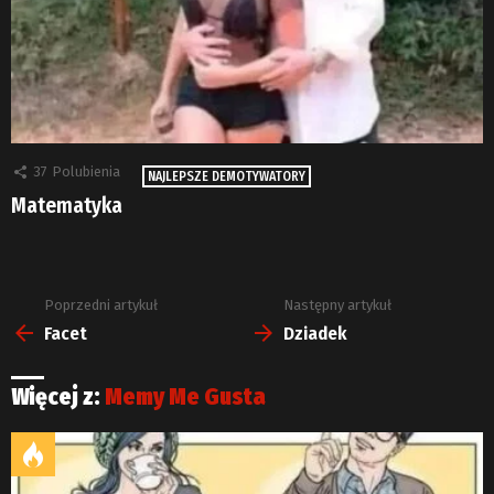
37
Polubienia
NAJLEPSZE DEMOTYWATORY
Matematyka
Poprzedni artykuł
Następny artykuł
Zobacz
więcej
Facet
Dziadek
Więcej z:
Memy Me Gusta