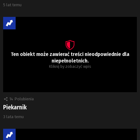
5 lat temu
Ten obiekt może zawierać treści nieodpowiednie dla
niepełnoletnich.
Kliknij by zobaczyć wpis
14
Polubienia
Piekarnik
3 lata temu