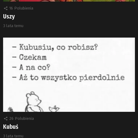
16
Polubienia
Uszy
3 lata temu
26
Polubienia
Kubuś
3 lata temu