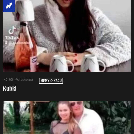
62
Polubienia
MEMY O KACU
Kubki