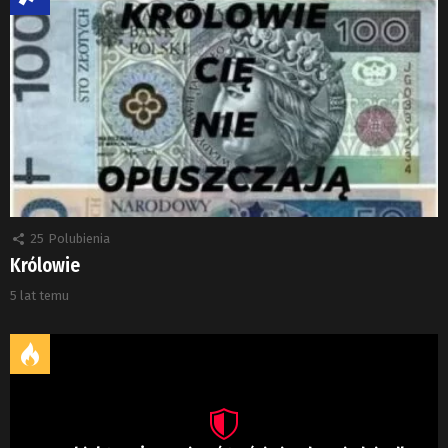
25
Polubienia
Królowie
5 lat temu