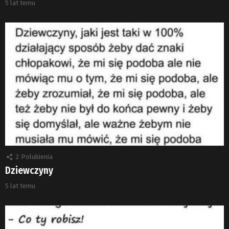
5 lat temu
2
Polubienia
Dziewczyny
5 lat temu