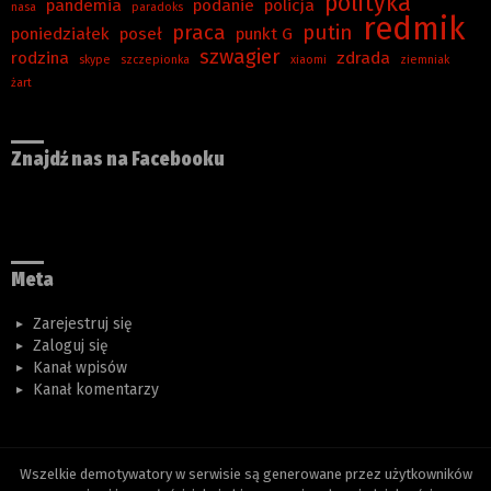
polityka
pandemia
podanie
policja
nasa
paradoks
redmik
praca
putin
poniedziałek
poseł
punkt G
szwagier
rodzina
zdrada
skype
szczepionka
xiaomi
ziemniak
żart
Znajdź nas na Facebooku
Meta
Zarejestruj się
Zaloguj się
Kanał wpisów
Kanał komentarzy
Wszelkie demotywatory w serwisie są generowane przez użytkowników