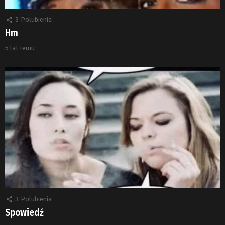
3
Polubienia
Hm
5 lat temu
3
Polubienia
Spowiedź