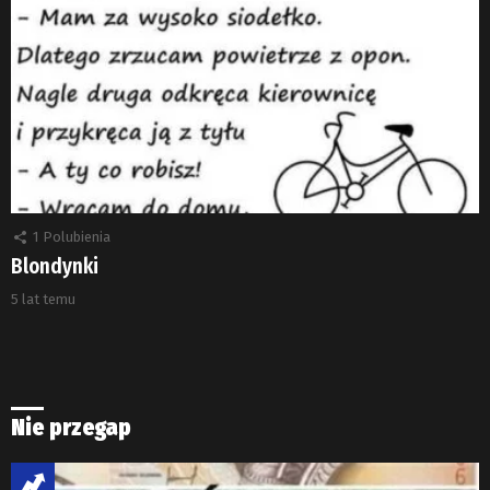
1
Polubienia
Blondynki
5 lat temu
Nie przegap