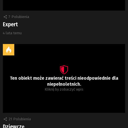
7
Polubienia
Expert
4 lata temu
Ten obiekt może zawierać treści nieodpowiednie dla
niepełnoletnich.
Kliknij by zobaczyć wpis
21
Polubienia
Dziewczę