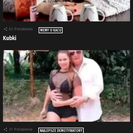
62
Polubienia
MEMY O KACU
Kubki
37
Polubienia
NAJLEPSZE DEMOTYWATORY