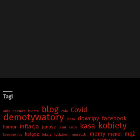
Tagi
blog
Covid
aids
beemka
biedra
cola
demotywatory
dowcipy
facebook
dieta
kobiety
kasa
inflacja
humor
janusz
jasiu
kartki
memy
mąż
ksiądz
menel
koronawirus
lekarz
lockdown
maseczki