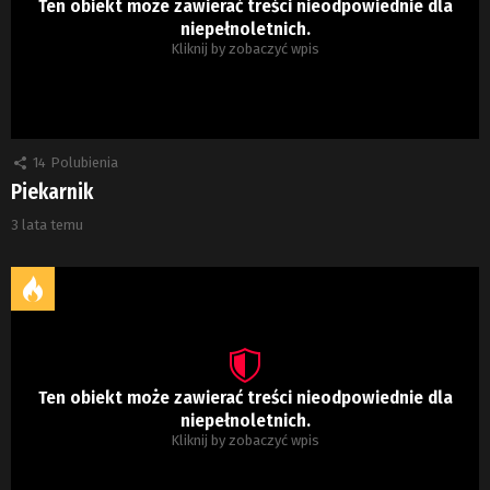
Ten obiekt może zawierać treści nieodpowiednie dla
niepełnoletnich.
Kliknij by zobaczyć wpis
14
Polubienia
Piekarnik
3 lata temu
Ten obiekt może zawierać treści nieodpowiednie dla
niepełnoletnich.
Kliknij by zobaczyć wpis