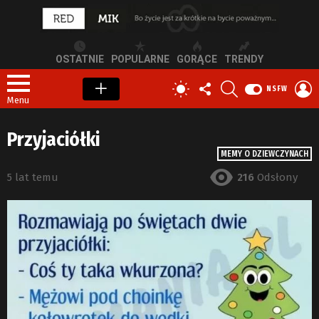
OSTATNIE
POPULARNE
GORĄCE
TRENDY
OBSERWUJ
SZUKAJ
Z
PRZEŁĄCZ
NSFW
NAS
S
SKÓRKĘ
Menu
Przyjaciółki
MEMY O DZIEWCZYNACH
5 lat temu
216
Odsłony