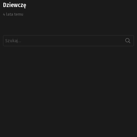
Dziewczę
4 lata temu
Szukaj: