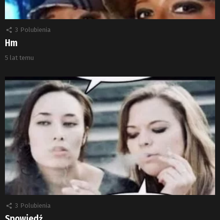
3
Polubienia
Hm
5 lat temu
3
Polubienia
Spowiedź