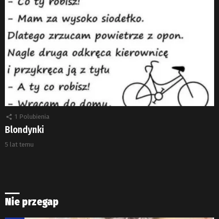
1
Polubienia
Blondynki
5 lat temu
Nie przegap