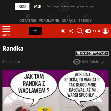
OSTATNIE
POPULARNE
GORĄCE
TRENDY
OBSERWUJ
SZUKAJ
Z
PRZEŁĄCZ
NSFW
NAS
S
SKÓRKĘ
Menu
Randka
MEMY O DZIEWCZYNACH
5 lat temu
529
Odsłony