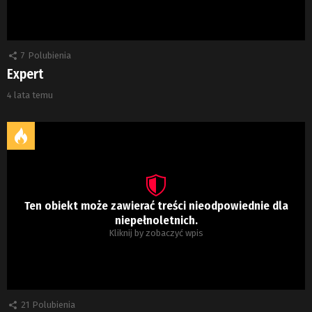
7
Polubienia
Expert
4 lata temu
Ten obiekt może zawierać treści nieodpowiednie dla
niepełnoletnich.
Kliknij by zobaczyć wpis
21
Polubienia