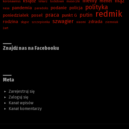
memy
mąż
ksiądz
menel
koronawirus
lekarz
lockdown
maseczki
polityka
pandemia
podanie
policja
nasa
paradoks
redmik
praca
putin
poniedziałek
poseł
punkt G
szwagier
rodzina
zdrada
skype
szczepionka
xiaomi
ziemniak
żart
Znajdź nas na Facebooku
Meta
Zarejestruj się
Zaloguj się
Kanał wpisów
Kanał komentarzy