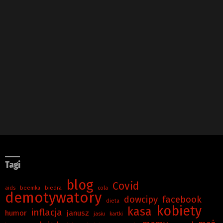
Tagi
blog
Covid
aids
beemka
biedra
cola
demotywatory
dowcipy
facebook
dieta
kobiety
kasa
inflacja
humor
janusz
jasiu
kartki