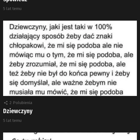
5 lat temu
2
Polubienia
Dziewczyny
5 lat temu