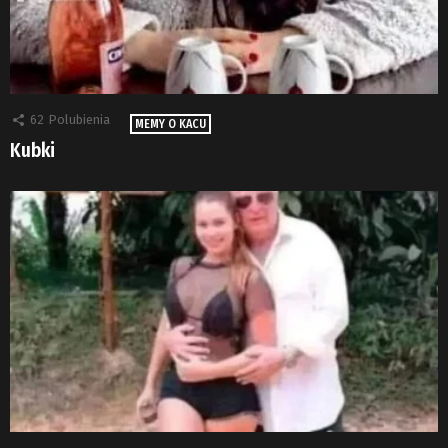
62
Polubienia
MEMY O KACU
Kubki