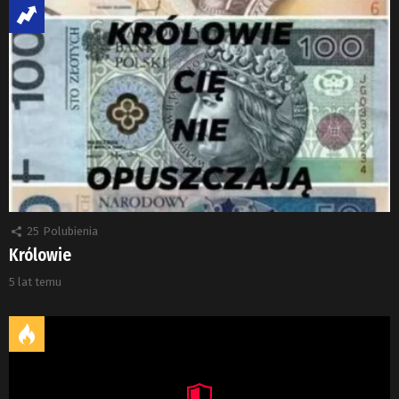
25
Polubienia
Królowie
5 lat temu