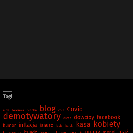
Tagi
blog
Covid
aids
beemka
biedra
cola
demotywatory
dowcipy
facebook
dieta
kobiety
kasa
inflacja
humor
janusz
jasiu
kartki
memy
mąż
ksiądz
menel
koronawirus
lekarz
lockdown
maseczki