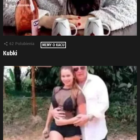
62
Polubienia
MEMY O KACU
Kubki