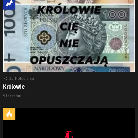
25
Polubienia
Królowie
5 lat temu