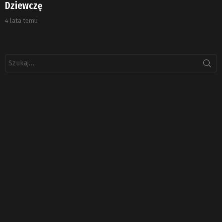
Dziewczę
4 lata temu
Szukaj: