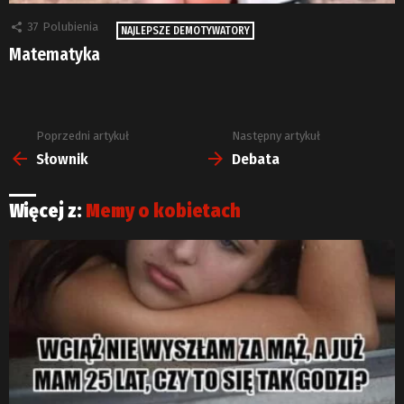
37
Polubienia
NAJLEPSZE DEMOTYWATORY
Matematyka
Poprzedni artykuł
Następny artykuł
Zobacz
więcej
Słownik
Debata
Więcej z:
Memy o kobietach