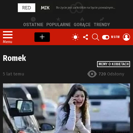
OSTATNIE
POPULARNE
GORĄCE
TRENDY
OBSERWUJ
SZUKAJ
Z
PRZEŁĄCZ
NSFW
NAS
S
SKÓRKĘ
Menu
Romek
MEMY O KOBIETACH
5 lat temu
720
Odsłony