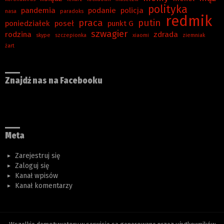
polityka
pandemia
podanie
policja
nasa
paradoks
redmik
praca
putin
poniedziałek
poseł
punkt G
szwagier
rodzina
zdrada
skype
szczepionka
xiaomi
ziemniak
żart
Znajdź nas na Facebooku
Meta
Zarejestruj się
Zaloguj się
Kanał wpisów
Kanał komentarzy