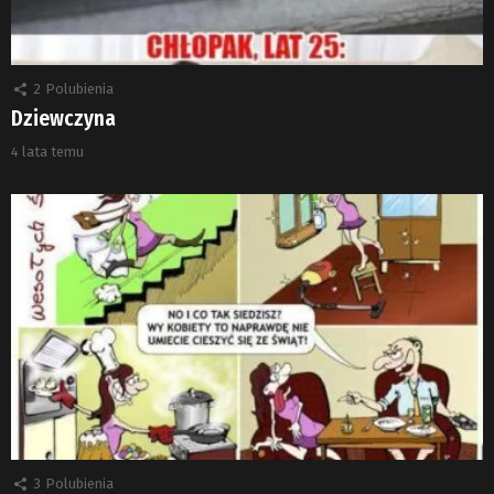
2
Polubienia
Dziewczyna
4 lata temu
3
Polubienia