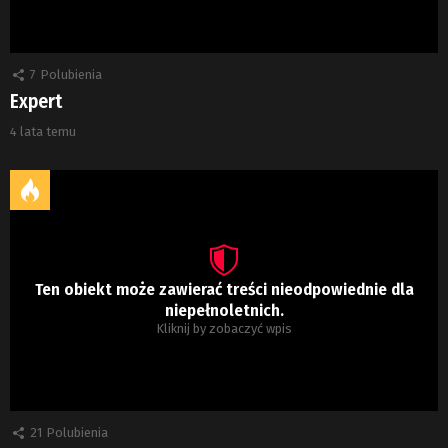
7
Polubienia
Expert
4 lata temu
Ten obiekt może zawierać treści nieodpowiednie dla
niepełnoletnich.
Kliknij by zobaczyć wpis
21
Polubienia