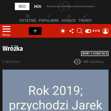
OSTATNIE
POPULARNE
GORĄCE
TRENDY
OBSERWUJ
SZUKAJ
Z
PRZEŁĄCZ
NSFW
NAS
S
SKÓRKĘ
Menu
Wróżka
MEMY O KOBIETACH
5 lat temu
155
Odsłony