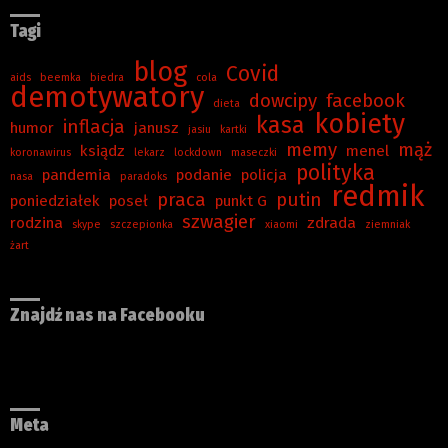
Tagi
blog
Covid
aids
beemka
biedra
cola
demotywatory
dowcipy
facebook
dieta
kobiety
kasa
inflacja
humor
janusz
jasiu
kartki
memy
mąż
ksiądz
menel
koronawirus
lekarz
lockdown
maseczki
polityka
pandemia
podanie
policja
nasa
paradoks
redmik
praca
putin
poniedziałek
poseł
punkt G
szwagier
rodzina
zdrada
skype
szczepionka
xiaomi
ziemniak
żart
Znajdź nas na Facebooku
Meta