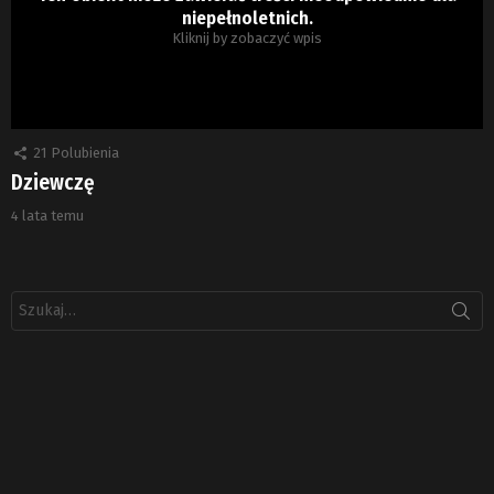
niepełnoletnich.
Kliknij by zobaczyć wpis
21
Polubienia
Dziewczę
4 lata temu
Szukaj: