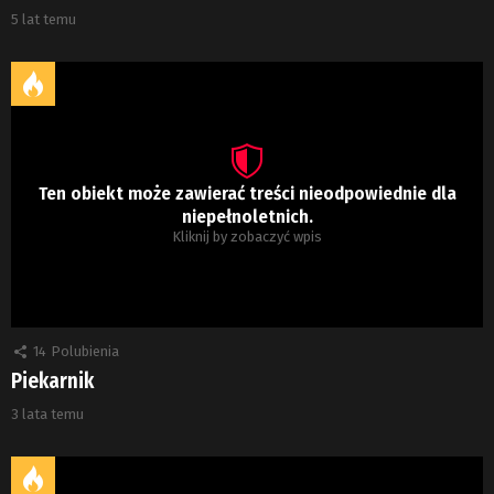
5 lat temu
Ten obiekt może zawierać treści nieodpowiednie dla
niepełnoletnich.
Kliknij by zobaczyć wpis
14
Polubienia
Piekarnik
3 lata temu