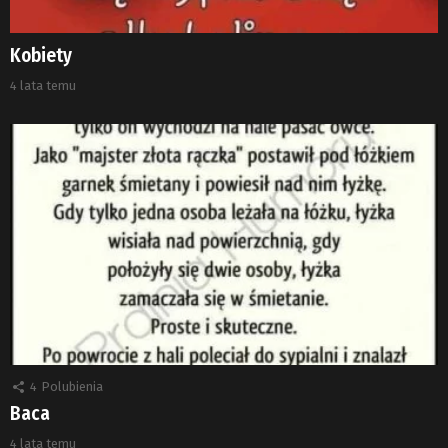
Kobiety
4 lata temu
4
Polubienia
Baca
4 lata temu