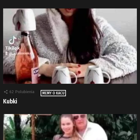
62
Polubienia
MEMY O KACU
Kubki