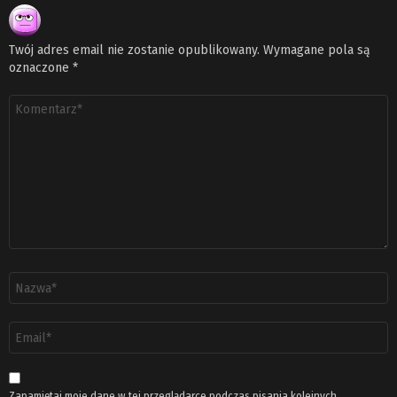
Twój adres email nie zostanie opublikowany.
Wymagane pola są
oznaczone
*
Komentarz
*
Nazwa
*
Adres
email
*
Zapamiętaj moje dane w tej przeglądarce podczas pisania kolejnych