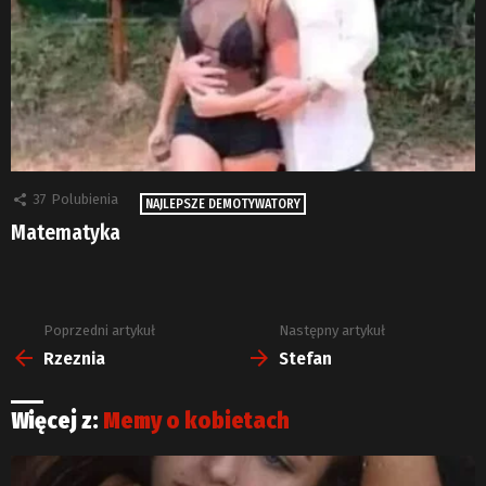
37
Polubienia
NAJLEPSZE DEMOTYWATORY
Matematyka
Poprzedni artykuł
Następny artykuł
Zobacz
więcej
Rzeznia
Stefan
Więcej z:
Memy o kobietach