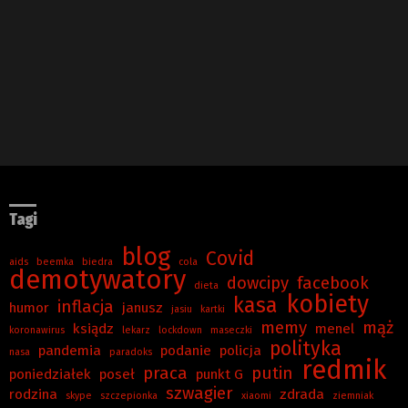
Tagi
blog
Covid
aids
beemka
biedra
cola
demotywatory
dowcipy
facebook
dieta
kobiety
kasa
inflacja
humor
janusz
jasiu
kartki
memy
mąż
ksiądz
menel
koronawirus
lekarz
lockdown
maseczki
polityka
pandemia
podanie
policja
nasa
paradoks
redmik
praca
putin
poniedziałek
poseł
punkt G
szwagier
rodzina
zdrada
skype
szczepionka
xiaomi
ziemniak