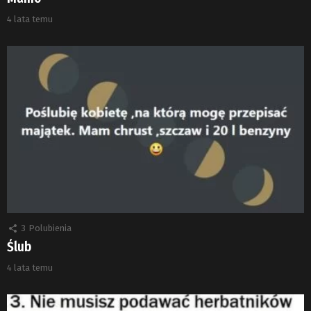
4 lata temu
3
Polubienia
Ślub
4 lata temu