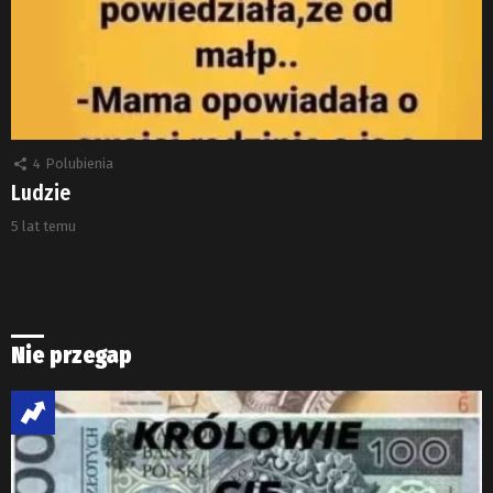
4
Polubienia
Ludzie
5 lat temu
Nie przegap