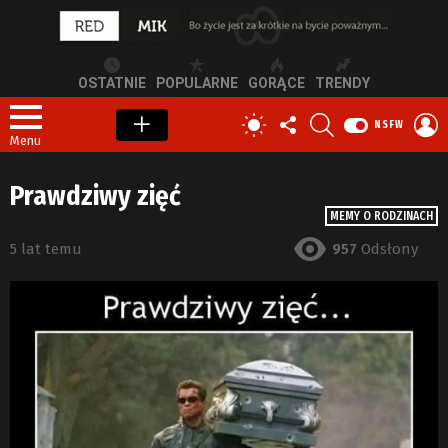
OSTATNIE
POPULARNE
GORĄCE
TRENDY
OBSERWUJ
SZUKAJ
Z
PRZEŁĄCZ
NSFW
NAS
S
SKÓRKĘ
Menu
Prawdziwy zięć
MEMY O RODZINACH
5 lat temu
957
Odsłony