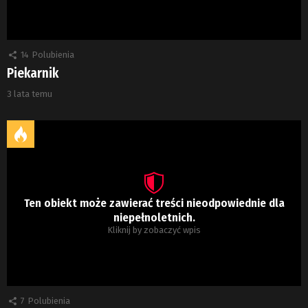
14
Polubienia
Piekarnik
3 lata temu
Ten obiekt może zawierać treści nieodpowiednie dla
niepełnoletnich.
Kliknij by zobaczyć wpis
7
Polubienia