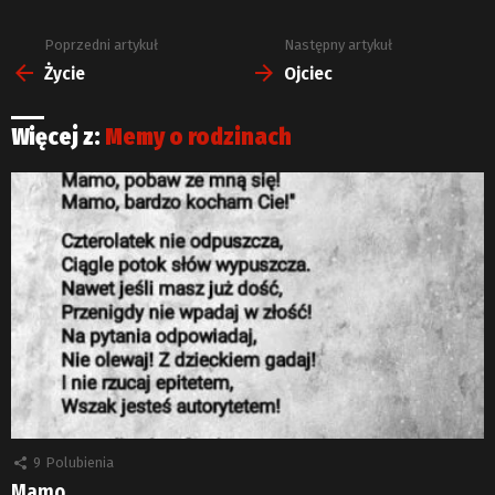
Poprzedni artykuł
Następny artykuł
Zobacz
więcej
Życie
Ojciec
Więcej z:
Memy o rodzinach
9
Polubienia
Mamo