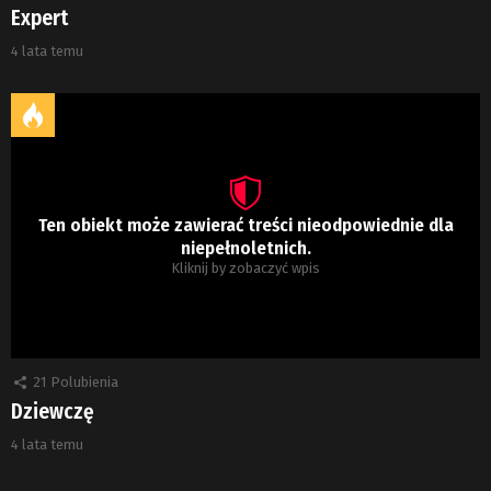
Expert
4 lata temu
Ten obiekt może zawierać treści nieodpowiednie dla
niepełnoletnich.
Kliknij by zobaczyć wpis
21
Polubienia
Dziewczę
4 lata temu