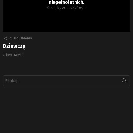
niepełnoletnich.
Kliknij by zobaczyć wpis
21
Polubienia
Dziewczę
4 lata temu
Szukaj: