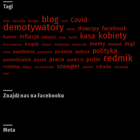
Tagi
blog
Covid
aids
beemka
biedra
cola
demotywatory
dowcipy
facebook
dieta
kobiety
kasa
inflacja
humor
janusz
jasiu
kartki
memy
mąż
ksiądz
menel
koronawirus
lekarz
lockdown
maseczki
polityka
pandemia
podanie
policja
nasa
paradoks
redmik
praca
putin
poniedziałek
poseł
punkt G
szwagier
rodzina
zdrada
skype
szczepionka
xiaomi
ziemniak
żart
Znajdź nas na Facebooku
Meta