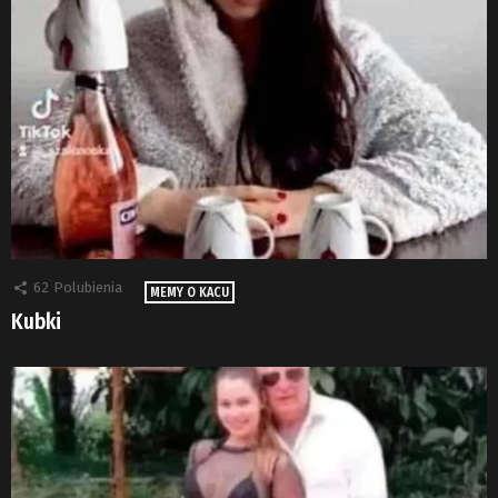
62
Polubienia
MEMY O KACU
Kubki