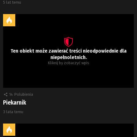
5 lat temu
Ten obiekt może zawierać treści nieodpowiednie dla
niepełnoletnich.
Kliknij by zobaczyć wpis
14
Polubienia
Piekarnik
3 lata temu