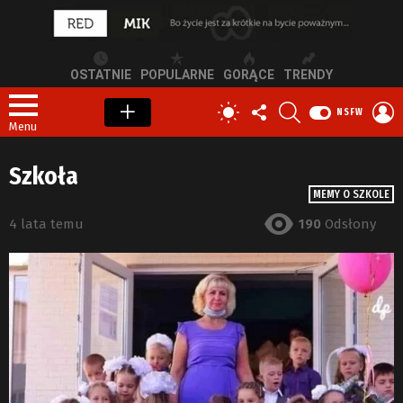
OSTATNIE
POPULARNE
GORĄCE
TRENDY
OBSERWUJ
SZUKAJ
Z
PRZEŁĄCZ
NSFW
NAS
S
SKÓRKĘ
Menu
Szkoła
MEMY O SZKOLE
4 lata temu
190
Odsłony