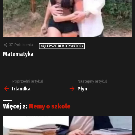
37
Polubienia
NAJLEPSZE DEMOTYWATORY
Matematyka
Poprzedni artykuł
Następny artykuł
Zobacz
więcej
Irlandka
Płyn
Więcej z:
Memy o szkole