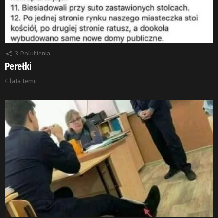
3
Polubienia
Perełki
4 lata temu