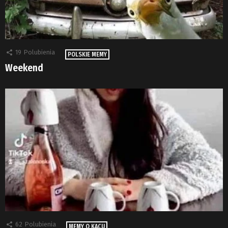
19
Polubienia
POLSKIE MEMY
Weekend
62
Polubienia
MEMY O KACU