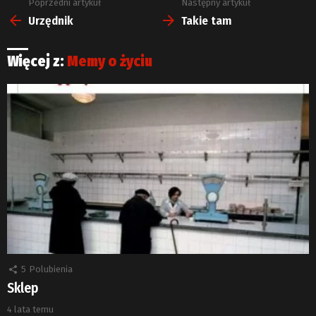
Poprzedni artykuł
Następny artykuł
Zobacz
więcej
Urzędnik
Takie tam
Więcej z:
Memy o życiu
5
Polubienia
Sklep
4 lata temu