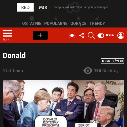
OSTATNIE
POPULARNE
GORĄCE
TRENDY
OBSERWUJ
SZUKAJ
Z
PRZEŁĄCZ
NSFW
NAS
S
SKÓRKĘ
Menu
Donald
MEMY O ŻYCIU
5 lat temu
196
Odsłony