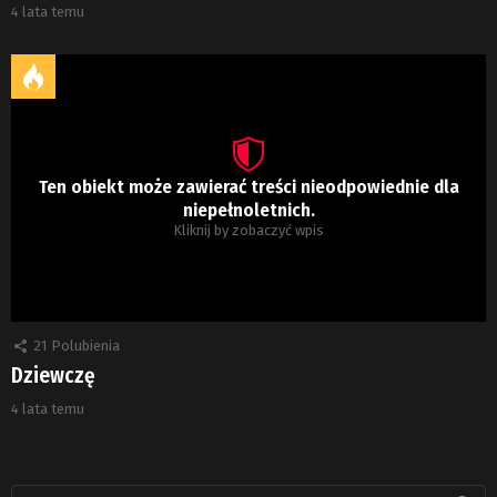
4 lata temu
Ten obiekt może zawierać treści nieodpowiednie dla
niepełnoletnich.
Kliknij by zobaczyć wpis
21
Polubienia
Dziewczę
4 lata temu
Szukaj: