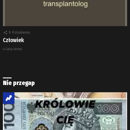
9
Polubienia
Człowiek
4 lata temu
Nie przegap