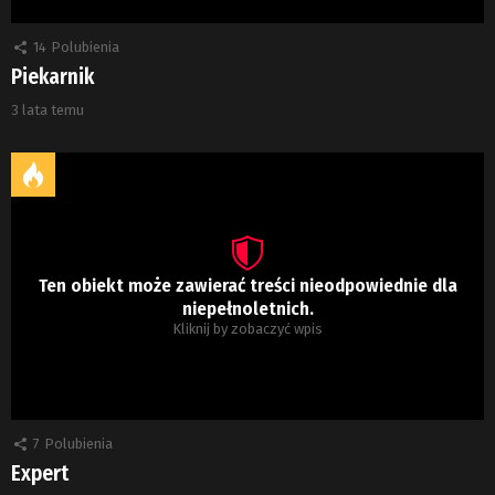
14
Polubienia
Piekarnik
3 lata temu
Ten obiekt może zawierać treści nieodpowiednie dla
niepełnoletnich.
Kliknij by zobaczyć wpis
7
Polubienia
Expert