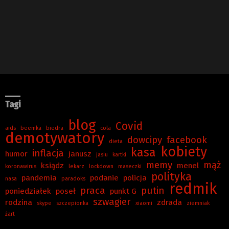
Tagi
blog
Covid
aids
beemka
biedra
cola
demotywatory
dowcipy
facebook
dieta
kobiety
kasa
inflacja
humor
janusz
jasiu
kartki
memy
mąż
ksiądz
menel
koronawirus
lekarz
lockdown
maseczki
polityka
pandemia
podanie
policja
nasa
paradoks
redmik
praca
putin
poniedziałek
poseł
punkt G
szwagier
rodzina
zdrada
skype
szczepionka
xiaomi
ziemniak
żart