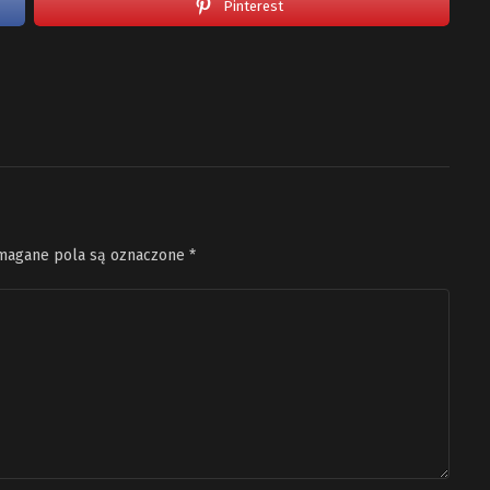
Pinterest
agane pola są oznaczone
*