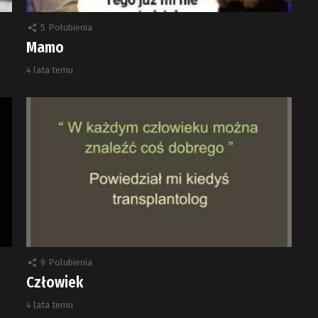
5
Polubienia
Mamo
4 lata temu
9
Polubienia
Człowiek
4 lata temu