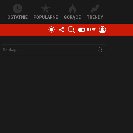
OSTATNIE
POPULARNE
GORĄCE
TRENDY
OBSERWUJ
SZUKAJ
ZALOGUJ
PRZEŁĄCZ
NSFW
NAS
SIĘ
SKÓRKĘ
Szukaj: