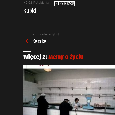
62
Polubienia
MEMY O KACU
Kubki
Poprzedni artykuł
Zobacz
więcej
Kaczka
Więcej z:
Memy o życiu