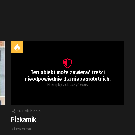
Ten obiekt może zawierać treści
nieodpowiednie dla niepełnoletnich.
Kliknij by zobaczyć wpis
14
Polubienia
Piekarnik
3 lata temu