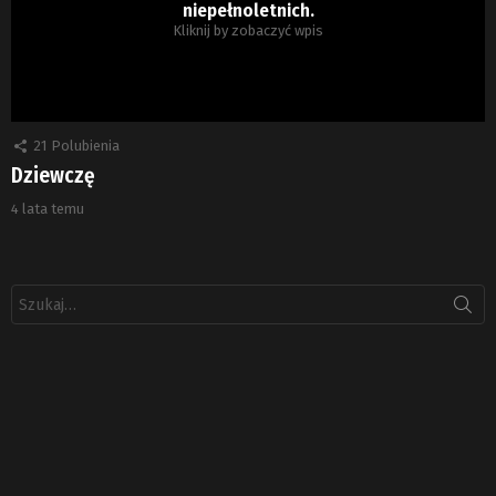
niepełnoletnich.
Kliknij by zobaczyć wpis
21
Polubienia
Dziewczę
4 lata temu
Szukaj: