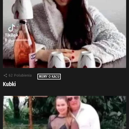
62
Polubienia
MEMY O KACU
Kubki