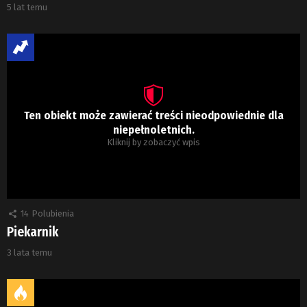
5 lat temu
Ten obiekt może zawierać treści nieodpowiednie dla
niepełnoletnich.
Kliknij by zobaczyć wpis
14
Polubienia
Piekarnik
3 lata temu