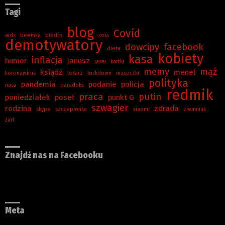
Tagi
blog
Covid
aids
beemka
biedra
cola
demotywatory
dowcipy
facebook
dieta
kobiety
kasa
inflacja
humor
janusz
jasiu
kartki
memy
mąż
ksiądz
menel
koronawirus
lekarz
lockdown
maseczki
polityka
pandemia
podanie
policja
nasa
paradoks
redmik
praca
putin
poniedziałek
poseł
punkt G
szwagier
rodzina
zdrada
skype
szczepionka
xiaomi
ziemniak
żart
Znajdź nas na Facebooku
Meta