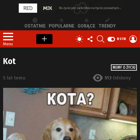
OSTATNIE
POPULARNE
GORĄCE
TRENDY
OBSERWUJ
SZUKAJ
Z
PRZEŁĄCZ
NSFW
NAS
S
SKÓRKĘ
Menu
Kot
MEMY O ŻYCIU
5 lat temu
513
Odsłony