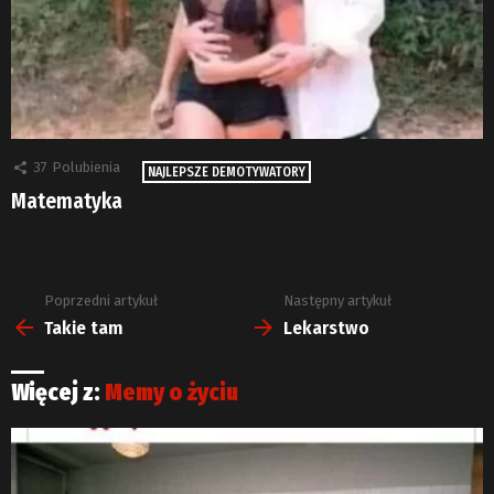
37
Polubienia
NAJLEPSZE DEMOTYWATORY
Matematyka
Poprzedni artykuł
Następny artykuł
Zobacz
więcej
Takie tam
Lekarstwo
Więcej z:
Memy o życiu