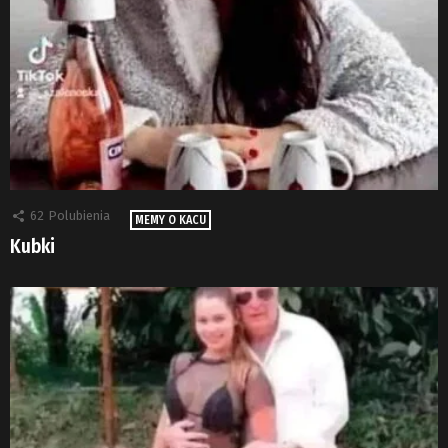
62
Polubienia
MEMY O KACU
Kubki