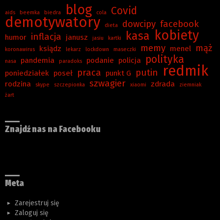
blog
Covid
aids
beemka
biedra
cola
demotywatory
dowcipy
facebook
dieta
kobiety
kasa
inflacja
humor
janusz
jasiu
kartki
memy
mąż
ksiądz
menel
koronawirus
lekarz
lockdown
maseczki
polityka
pandemia
podanie
policja
nasa
paradoks
redmik
praca
putin
poniedziałek
poseł
punkt G
szwagier
rodzina
zdrada
skype
szczepionka
xiaomi
ziemniak
żart
Znajdź nas na Facebooku
Meta
Zarejestruj się
Zaloguj się