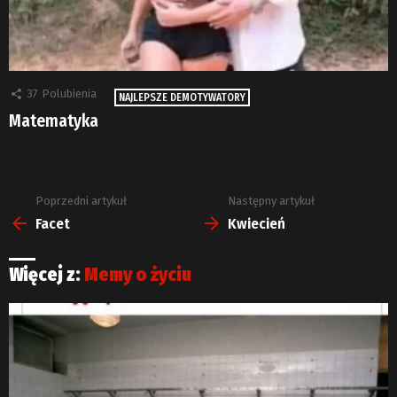
37
Polubienia
NAJLEPSZE DEMOTYWATORY
Matematyka
Poprzedni artykuł
Następny artykuł
Zobacz
więcej
Facet
Kwiecień
Więcej z:
Memy o życiu