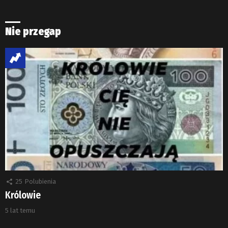
Nie przegap
25
Polubienia
Królowie
5 lat temu