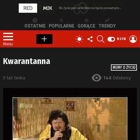
OSTATNIE
POPULARNE
GORĄCE
TRENDY
OBSERWUJ
SZUKAJ
Z
PRZEŁĄCZ
NSFW
NAS
S
SKÓRKĘ
Menu
Kwarantanna
MEMY O ŻYCIU
5 lat temu
146
Odsłony