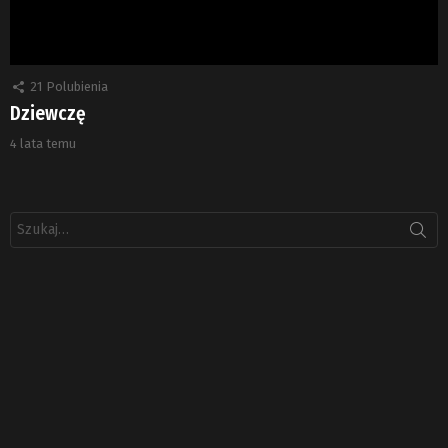
21
Polubienia
Dziewczę
4 lata temu
Szukaj: