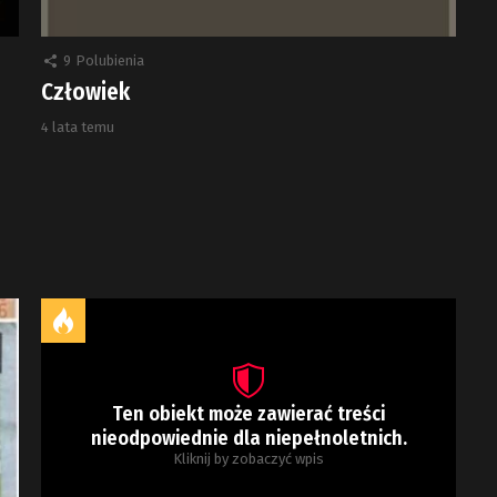
9
Polubienia
Człowiek
4 lata temu
Ten obiekt może zawierać treści
nieodpowiednie dla niepełnoletnich.
Kliknij by zobaczyć wpis