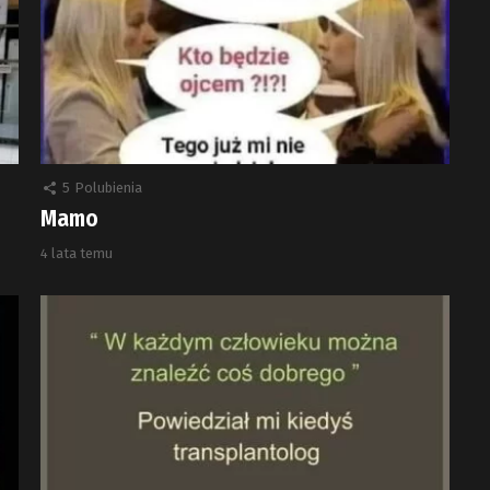
5
Polubienia
Mamo
4 lata temu