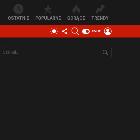
OSTATNIE
POPULARNE
GORĄCE
TRENDY
OBSERWUJ
SZUKAJ
ZALOGUJ
PRZEŁĄCZ
NSFW
NAS
SIĘ
SKÓRKĘ
Szukaj: