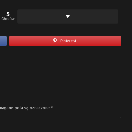
5
Głosów
Pinterest
agane pola są oznaczone
*