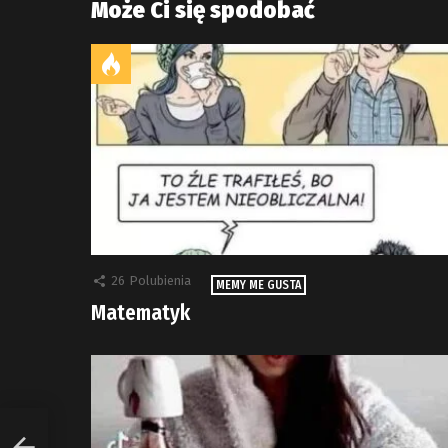
Może Ci się spodobać
26
Polubienia
MEMY ME GUSTA
Matematyk