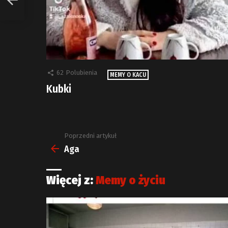
62
Polubienia
MEMY O KACU
Kubki
Poprzedni artykuł
Zobacz
więcej
Aga
Więcej z:
Memy o życiu