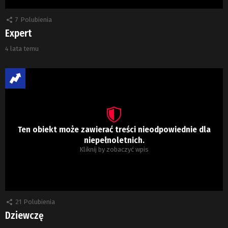
7
Polubienia
Expert
4 lata temu
Ten obiekt może zawierać treści nieodpowiednie dla
niepełnoletnich.
Kliknij by zobaczyć wpis
21
Polubienia
Dziewczę