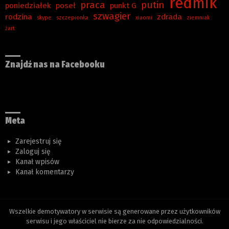
redmik
praca
putin
poniedziałek
poseł
punkt G
szwagier
rodzina
zdrada
skype
szczepionka
xiaomi
ziemniak
żart
Znajdź nas na Facebooku
Meta
Zarejestruj się
Zaloguj się
Kanał wpisów
Kanał komentarzy
Wszelkie demotywatory w serwisie są generowane przez użytkowników
serwisu i jego właściciel nie bierze za nie odpowiedzialności.