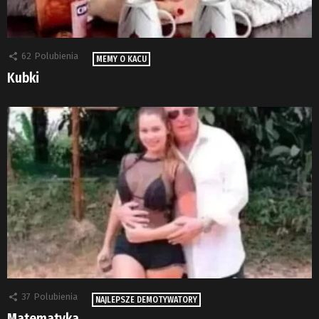
62
Polubienia
MEMY O KACU
Kubki
37
Polubienia
NAJLEPSZE DEMOTYWATORY
Matematyka