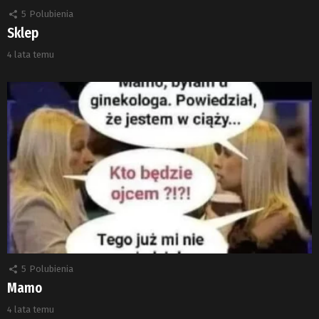
5
Polubienia
Sklep
4 lata temu
5
Polubienia
Mamo
4 lata temu