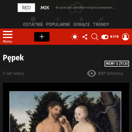
OSTATNIE
POPULARNE
GORĄCE
TRENDY
OBSERWUJ
SZUKAJ
Z
PRZEŁĄCZ
NSFW
NAS
S
SKÓRKĘ
Menu
Pępek
MEMY O ŻYCIU
5 lat temu
537
Odsłony