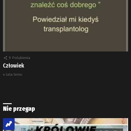
9
Polubienia
Człowiek
4 lata temu
Nie przegap