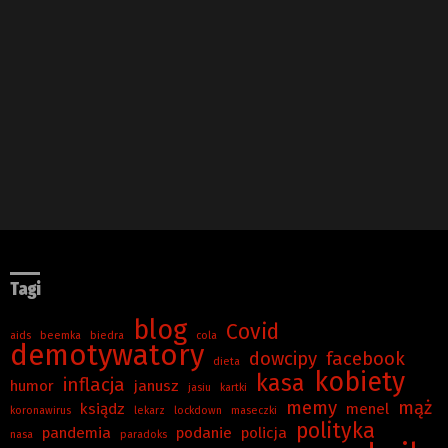
Tagi
blog
Covid
aids
beemka
biedra
cola
demotywatory
dowcipy
facebook
dieta
kobiety
kasa
inflacja
humor
janusz
jasiu
kartki
memy
mąż
ksiądz
menel
koronawirus
lekarz
lockdown
maseczki
polityka
pandemia
podanie
policja
nasa
paradoks