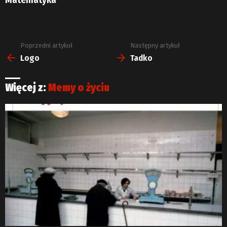
Poprzedni artykuł
Następny artykuł
Zobacz
więcej
Logo
Tadko
Więcej z:
Memy o życiu