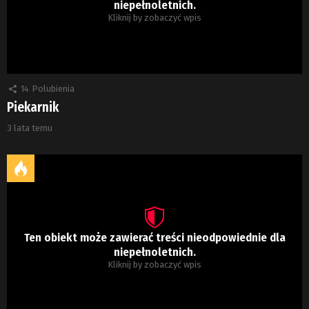
niepełnoletnich.
Kliknij by zobaczyć wpis
14
Polubienia
Piekarnik
3 lata temu
Ten obiekt może zawierać treści nieodpowiednie dla
niepełnoletnich.
Kliknij by zobaczyć wpis