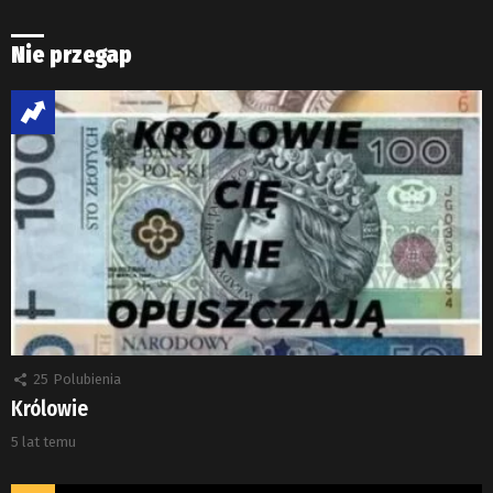
Nie przegap
25
Polubienia
Królowie
5 lat temu