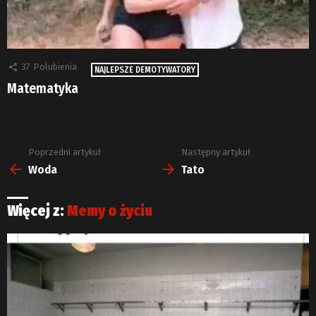
37
Polubienia
NAJLEPSZE DEMOTYWATORY
Matematyka
Poprzedni artykuł
Następny artykuł
Zobacz
więcej
Woda
Tato
Więcej z:
Memy o życiu