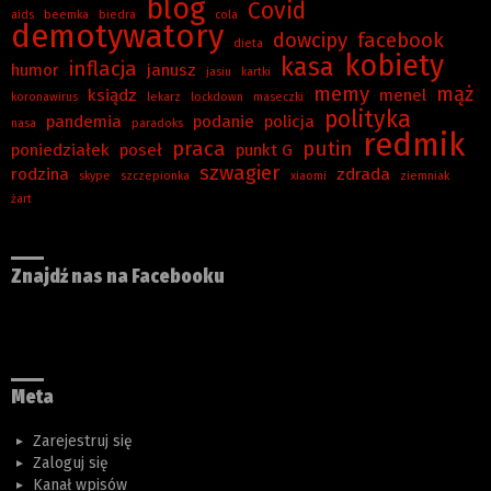
blog
Covid
aids
beemka
biedra
cola
demotywatory
dowcipy
facebook
dieta
kobiety
kasa
inflacja
humor
janusz
jasiu
kartki
memy
mąż
ksiądz
menel
koronawirus
lekarz
lockdown
maseczki
polityka
pandemia
podanie
policja
nasa
paradoks
redmik
praca
putin
poniedziałek
poseł
punkt G
szwagier
rodzina
zdrada
skype
szczepionka
xiaomi
ziemniak
żart
Znajdź nas na Facebooku
Meta
Zarejestruj się
Zaloguj się
Kanał wpisów