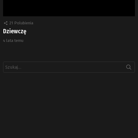
21
Polubienia
Dziewczę
4 lata temu
Szukaj: