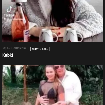
62
Polubienia
MEMY O KACU
Kubki