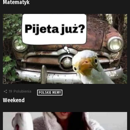
Matematyk
19
Polubienia
POLSKIE MEMY
Weekend