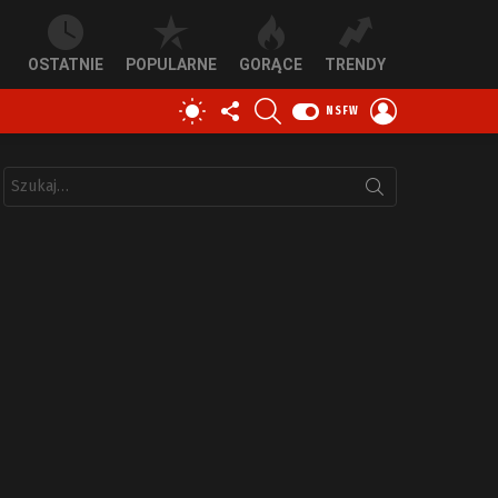
OSTATNIE
POPULARNE
GORĄCE
TRENDY
OBSERWUJ
SZUKAJ
ZALOGUJ
PRZEŁĄCZ
NSFW
NAS
SIĘ
SKÓRKĘ
Szukaj: