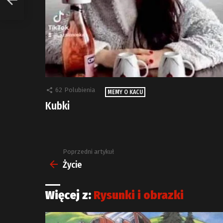
62
Polubienia
MEMY O KACU
Kubki
Poprzedni artykuł
Zobacz
więcej
Życie
Więcej z:
Rysunki i obrazki