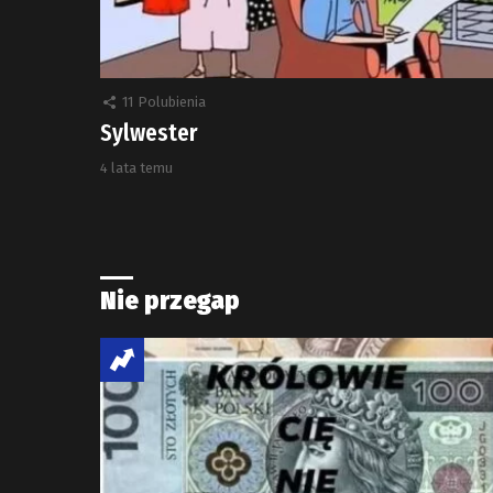
11
Polubienia
Sylwester
4 lata temu
Nie przegap