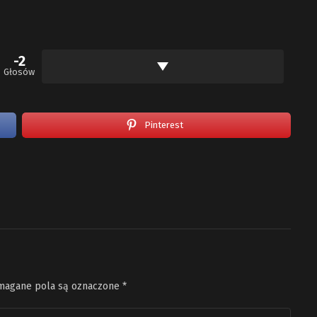
-2
Głosów
Pinterest
agane pola są oznaczone
*