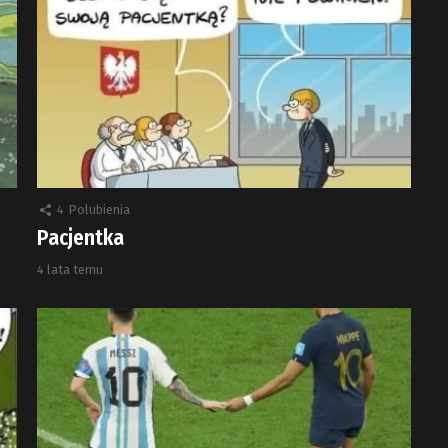
4
Polubienia
Pacjentka
4 lata temu