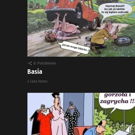
8
Polubienia
Basia
4 lata temu