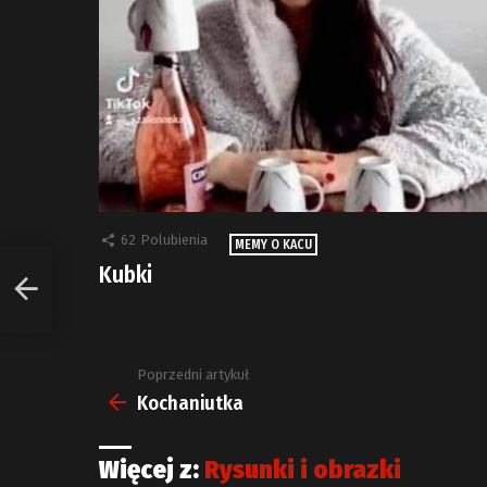
62
Polubienia
MEMY O KACU
Kubki
Poprzedni artykuł
Zobacz
więcej
Kochaniutka
Więcej z:
Rysunki i obrazki