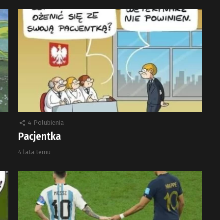
4
Polubienia
Pacjentka
4 lata temu