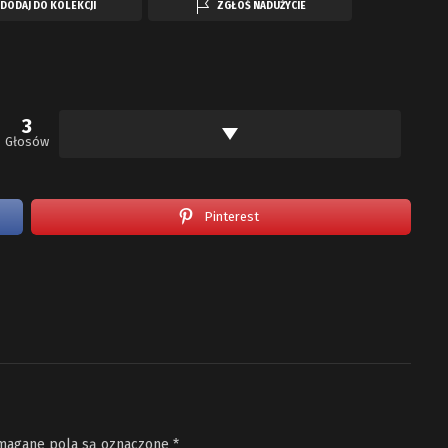
DODAJ DO KOLEKCJI
ZGŁOŚ NADUŻYCIE
3
Głosów
Pinterest
agane pola są oznaczone
*