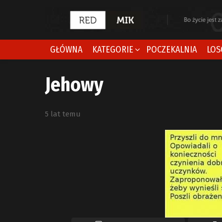
GŁÓWNA
KATEGORIE
POCZEKALNIA
LOS
Jehowy
5 lat temu