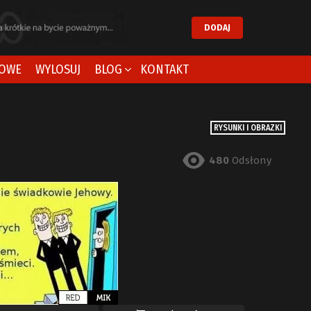
DODAJ
OWE
WYLOSUJ
BLOG
KONTAKT
RYSUNKI I OBRAZKI
480
Odsłony