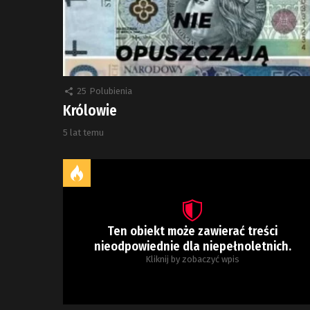
25
Polubienia
Królowie
5 lat temu
Ten obiekt może zawierać treści
nieodpowiednie dla niepełnoletnich.
Kliknij by zobaczyć wpis