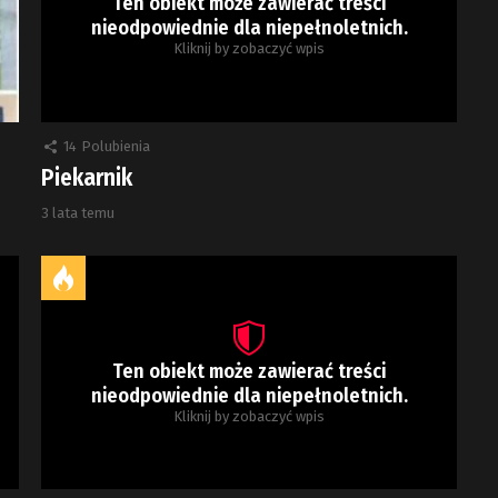
Ten obiekt może zawierać treści
nieodpowiednie dla niepełnoletnich.
Kliknij by zobaczyć wpis
14
Polubienia
Piekarnik
3 lata temu
Ten obiekt może zawierać treści
nieodpowiednie dla niepełnoletnich.
Kliknij by zobaczyć wpis