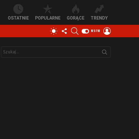
OSTATNIE
POPULARNE
GORĄCE
TRENDY
OBSERWUJ
SZUKAJ
ZALOGUJ
PRZEŁĄCZ
NSFW
NAS
SIĘ
SKÓRKĘ
Szukaj: