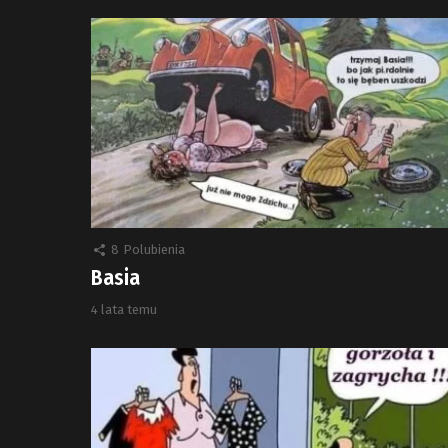
8
Polubienia
Basia
4 lata temu