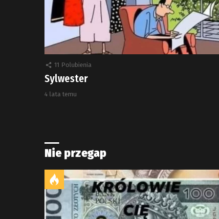
11
Polubienia
Sylwester
4 lata temu
Nie przegap