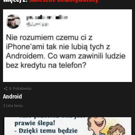
8
Polubienia
Android
3 lata temu