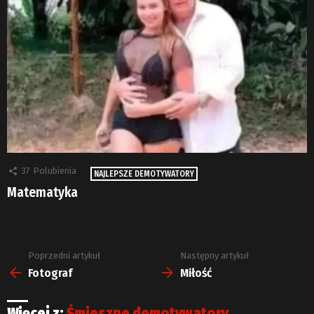
37
Polubienia
NAJLEPSZE DEMOTYWATORY
Matematyka
Poprzedni artykuł
Następny artykuł
Zobacz
więcej
Fotograf
Miłość
Więcej z:
Śmieszne demotywatory