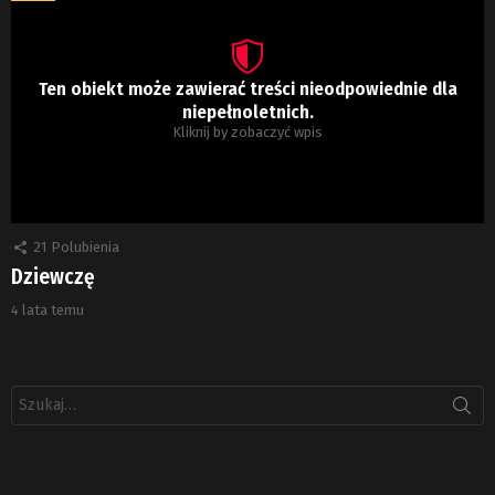
Ten obiekt może zawierać treści nieodpowiednie dla
niepełnoletnich.
Kliknij by zobaczyć wpis
21
Polubienia
Dziewczę
4 lata temu
Szukaj: