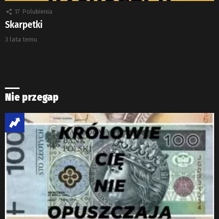
17
Polubienia
Skarpetki
3 lata temu
Nie przegap