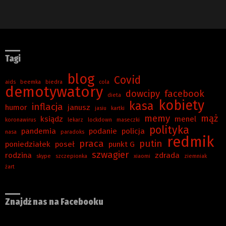
Tagi
blog
Covid
aids
beemka
biedra
cola
demotywatory
dowcipy
facebook
dieta
kobiety
kasa
inflacja
humor
janusz
jasiu
kartki
memy
mąż
ksiądz
menel
koronawirus
lekarz
lockdown
maseczki
polityka
pandemia
podanie
policja
nasa
paradoks
redmik
praca
putin
poniedziałek
poseł
punkt G
szwagier
rodzina
zdrada
skype
szczepionka
xiaomi
ziemniak
żart
Znajdź nas na Facebooku