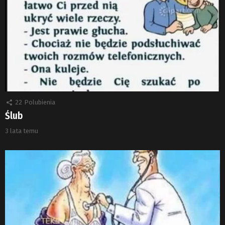
22
Polubienia
Ślub
3 lata temu