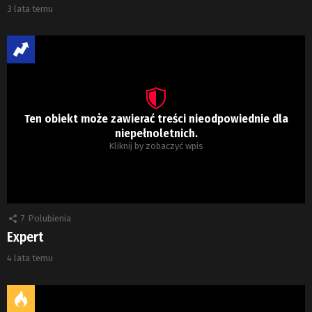
3 lata temu
Ten obiekt może zawierać treści nieodpowiednie dla
niepełnoletnich.
Kliknij by zobaczyć wpis
7
Polubienia
Expert
4 lata temu