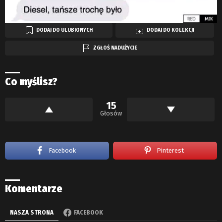
DODAJ DO ULUBIONYCH
DODAJ DO KOLEKCJI
ZGŁOŚ NADUŻYCIE
Co myślisz?
15
Głosów
Facebook
Pinterest
Komentarze
NASZA STRONA
FACEBOOK