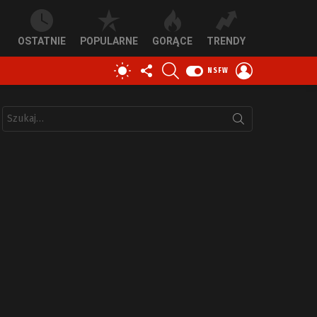
OSTATNIE
POPULARNE
GORĄCE
TRENDY
OBSERWUJ
SZUKAJ
ZALOGUJ
PRZEŁĄCZ
NSFW
NAS
SIĘ
SKÓRKĘ
Szukaj: