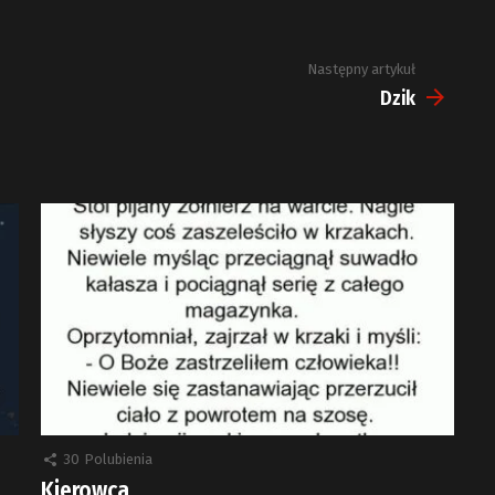
Następny artykuł
Dzik
30
Polubienia
Kierowca