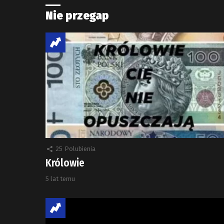
Nie przegap
25
Polubienia
Królowie
5 lat temu