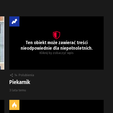
Ten obiekt może zawierać treści
nieodpowiednie dla niepełnoletnich.
Kliknij by zobaczyć wpis
14
Polubienia
Piekarnik
3 lata temu