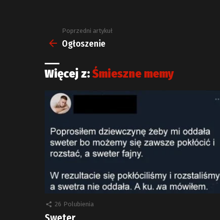
Poprzedni artykuł
Zobacz
więcej
Ogłoszenie
Więcej z:
Śmieszne memy
26
Polubienia
Sweter