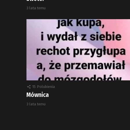
3 lata temu
15
Polubienia
Mównica
3 lata temu