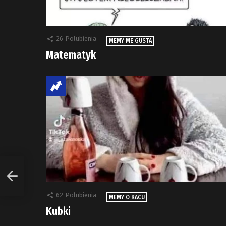
26
Polubienia
MEMY ME GUSTA
Matematyk
62
Polubienia
MEMY O KACU
Kubki