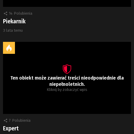
14
Polubienia
Piekarnik
3 lata temu
Ten obiekt może zawierać treści nieodpowiednie dla
niepełnoletnich.
Kliknij by zobaczyć wpis
7
Polubienia
Expert