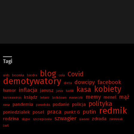
Tagi
blog
Covid
aids
beemka
biedra
cola
demotywatory
dowcipy
facebook
dieta
kobiety
kasa
inflacja
humor
janusz
jasiu
kartki
memy
mąż
ksiądz
menel
koronawirus
lekarz
lockdown
maseczki
polityka
pandemia
podanie
policja
nasa
paradoks
redmik
praca
putin
poniedziałek
poseł
punkt G
szwagier
rodzina
zdrada
skype
szczepionka
xiaomi
ziemniak
żart