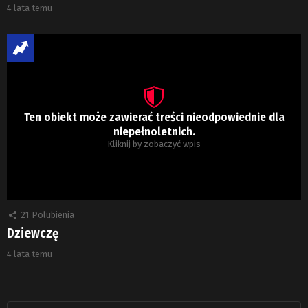
4 lata temu
Ten obiekt może zawierać treści nieodpowiednie dla
niepełnoletnich.
Kliknij by zobaczyć wpis
21
Polubienia
Dziewczę
4 lata temu
Szukaj: