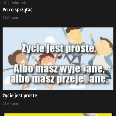
2
Polubienia
Po co sprzątać
5 lat temu
Życie jest proste
5 lat temu