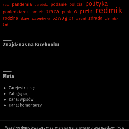
polityka
pandemia
podanie
policja
nasa
paradoks
redmik
praca
putin
poniedziałek
poseł
punkt G
szwagier
rodzina
zdrada
skype
szczepionka
xiaomi
ziemniak
żart
Znajdź nas na Facebooku
Meta
Zarejestruj się
Zaloguj się
Kanał wpisów
Kanał komentarzy
Wszelkie demotywatory w serwisie są generowane przez użytkowników