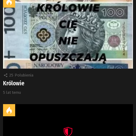
25
Polubienia
Królowie
5 lat temu