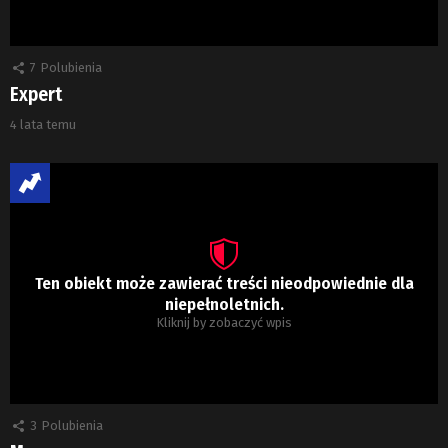
7
Polubienia
Expert
4 lata temu
Ten obiekt może zawierać treści nieodpowiednie dla
niepełnoletnich.
Kliknij by zobaczyć wpis
3
Polubienia