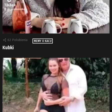
62
Polubienia
MEMY O KACU
Kubki