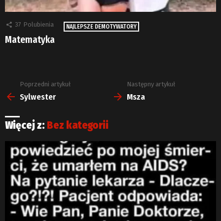
37
Polubienia
NAJLEPSZE DEMOTYWATORY
Matematyka
Poprzedni artykuł
Następny artykuł
Zobacz
więcej
Sylwester
Msza
Więcej z:
Bez kategorii