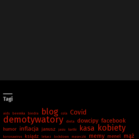
Tagi
blog
Covid
aids
beemka
biedra
cola
demotywatory
dowcipy
facebook
dieta
kobiety
kasa
inflacja
humor
janusz
jasiu
kartki
memy
mąż
ksiądz
menel
koronawirus
lekarz
lockdown
maseczki