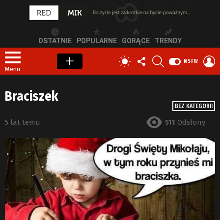
OSTATNIE
POPULARNE
GORĄCE
TRENDY
OBSERWUJ
SZUKAJ
Z
PRZEŁĄCZ
NSFW
NAS
S
SKÓRKĘ
Menu
Braciszek
BEZ KATEGORII
5 lat temu
511
Odsłony