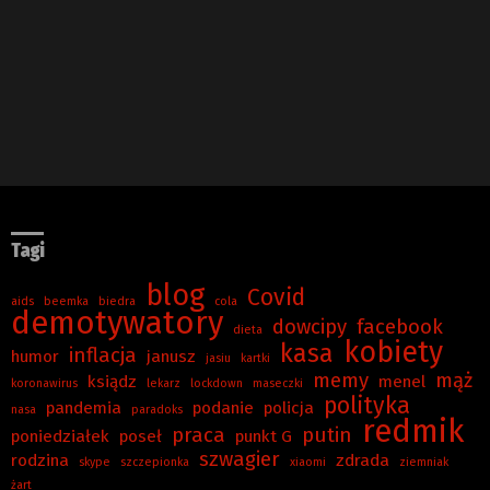
Tagi
blog
Covid
aids
beemka
biedra
cola
demotywatory
dowcipy
facebook
dieta
kobiety
kasa
inflacja
humor
janusz
jasiu
kartki
memy
mąż
ksiądz
menel
koronawirus
lekarz
lockdown
maseczki
polityka
pandemia
podanie
policja
nasa
paradoks
redmik
praca
putin
poniedziałek
poseł
punkt G
szwagier
rodzina
zdrada
skype
szczepionka
xiaomi
ziemniak
żart