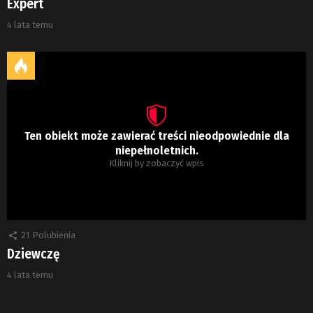
Expert
4 lata temu
Ten obiekt może zawierać treści nieodpowiednie dla
niepełnoletnich.
Kliknij by zobaczyć wpis
21
Polubienia
Dziewczę
4 lata temu