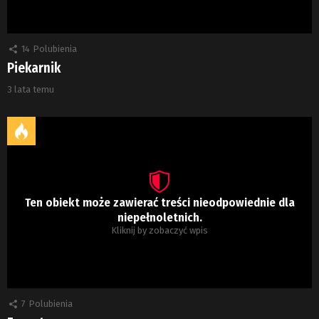
14
Polubienia
Piekarnik
3 lata temu
Ten obiekt może zawierać treści nieodpowiednie dla
niepełnoletnich.
Kliknij by zobaczyć wpis
7
Polubienia