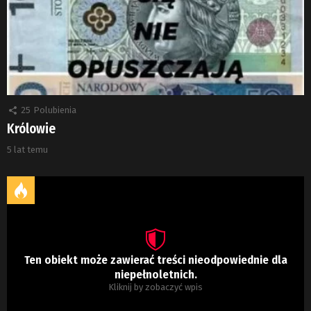
25
Polubienia
Królowie
5 lat temu
Ten obiekt może zawierać treści nieodpowiednie dla
niepełnoletnich.
Kliknij by zobaczyć wpis