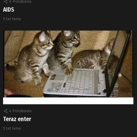
6
Polubienia
AIDS
5 lat temu
4
Polubienia
Teraz enter
5 lat temu