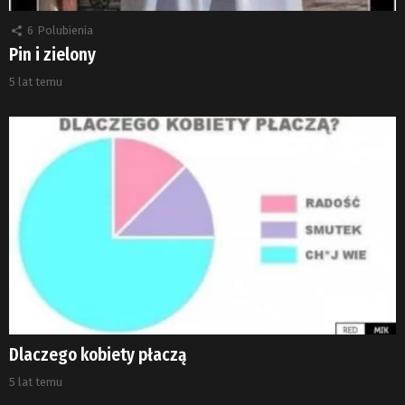
6
Polubienia
Pin i zielony
5 lat temu
Dlaczego kobiety płaczą
5 lat temu