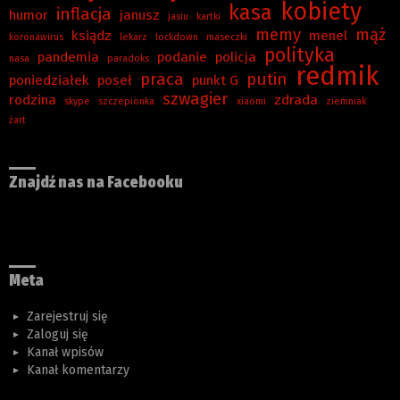
kobiety
kasa
inflacja
humor
janusz
jasiu
kartki
memy
mąż
ksiądz
menel
koronawirus
lekarz
lockdown
maseczki
polityka
pandemia
podanie
policja
nasa
paradoks
redmik
praca
putin
poniedziałek
poseł
punkt G
szwagier
rodzina
zdrada
skype
szczepionka
xiaomi
ziemniak
żart
Znajdź nas na Facebooku
Meta
Zarejestruj się
Zaloguj się
Kanał wpisów
Kanał komentarzy