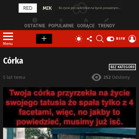
OSTATNIE
POPULARNE
GORĄCE
TRENDY
OBSERWUJ
SZUKAJ
Z
PRZEŁĄCZ
NSFW
NAS
S
SKÓRKĘ
Menu
Córka
BEZ KATEGORII
5 lat temu
252
Odsłony