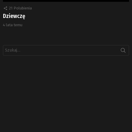
21
Polubienia
Dziewczę
4 lata temu
Szukaj: