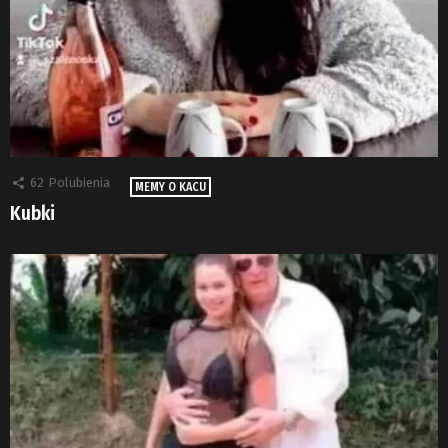
62
Polubienia
MEMY O KACU
Kubki