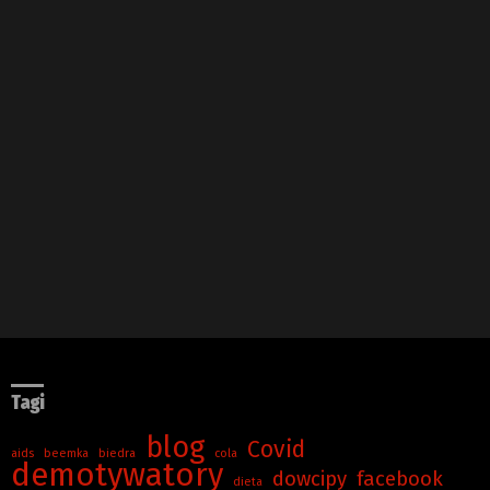
Tagi
blog
Covid
aids
beemka
biedra
cola
demotywatory
dowcipy
facebook
dieta