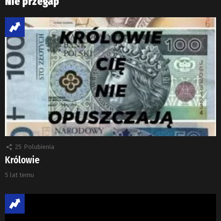
Nie przegap
25
Polubienia
Królowie
5 lat temu