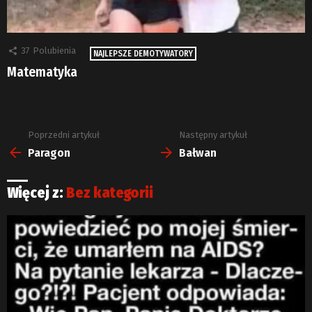
37
Polubienia
NAJLEPSZE DEMOTYWATORY
Matematyka
Poprzedni artykuł
Następny artykuł
Zobacz
więcej
Paragon
Bałwan
Więcej z:
Bez kategorii