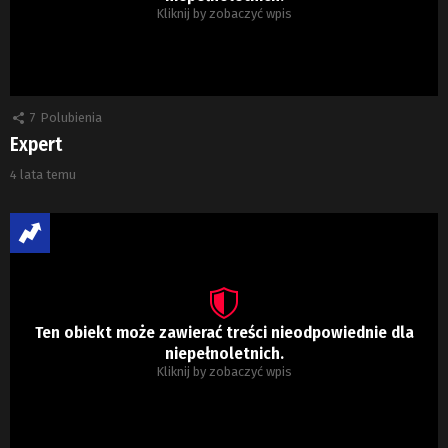
Kliknij by zobaczyć wpis
7
Polubienia
Expert
4 lata temu
Ten obiekt może zawierać treści nieodpowiednie dla
niepełnoletnich.
Kliknij by zobaczyć wpis