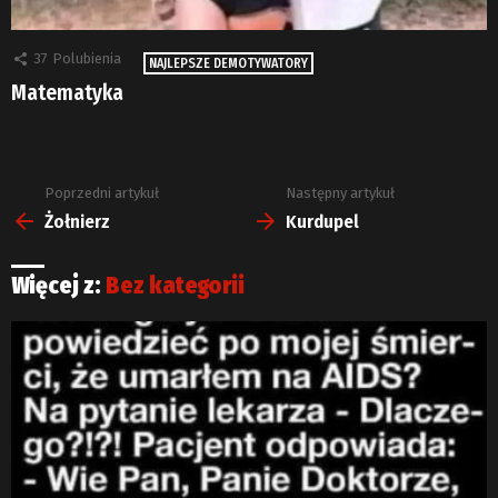
37
Polubienia
NAJLEPSZE DEMOTYWATORY
Matematyka
Poprzedni artykuł
Następny artykuł
Zobacz
więcej
Żołnierz
Kurdupel
Więcej z:
Bez kategorii