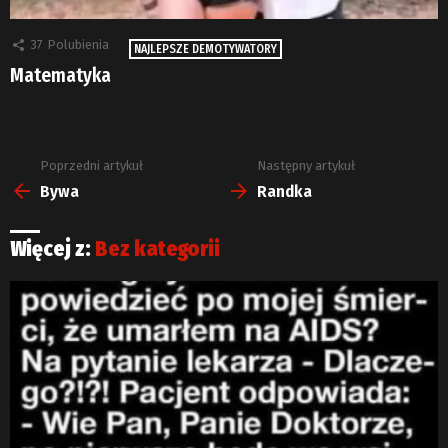
37
Polubienia
NAJLEPSZE DEMOTYWATORY
Matematyka
Poprzedni artykuł
Następny artykuł
Zobacz
więcej
Bywa
Randka
Więcej z:
Bez kategorii