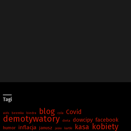
Tagi
blog
Covid
aids
beemka
biedra
cola
demotywatory
dowcipy
facebook
dieta
kobiety
kasa
inflacja
humor
janusz
jasiu
kartki