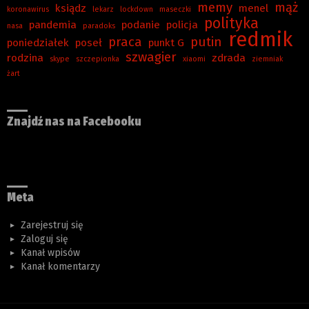
memy
mąż
ksiądz
menel
koronawirus
lekarz
lockdown
maseczki
polityka
pandemia
podanie
policja
nasa
paradoks
redmik
praca
putin
poniedziałek
poseł
punkt G
szwagier
rodzina
zdrada
skype
szczepionka
xiaomi
ziemniak
żart
Znajdź nas na Facebooku
Meta
Zarejestruj się
Zaloguj się
Kanał wpisów
Kanał komentarzy