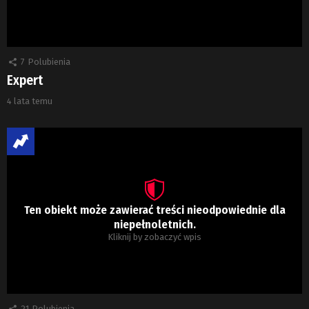
7
Polubienia
Expert
4 lata temu
Ten obiekt może zawierać treści nieodpowiednie dla
niepełnoletnich.
Kliknij by zobaczyć wpis
21
Polubienia