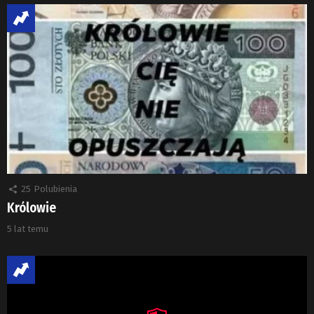
25
Polubienia
Królowie
5 lat temu