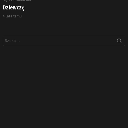
Dziewczę
4 lata temu
Szukaj: