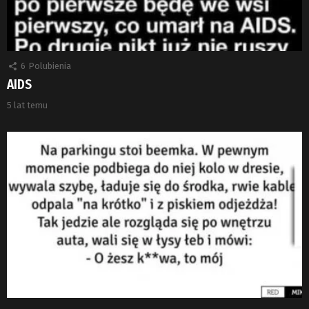
6
Polubienia
AIDS
5 lat temu