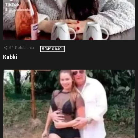
62
Polubienia
MEMY O KACU
Kubki