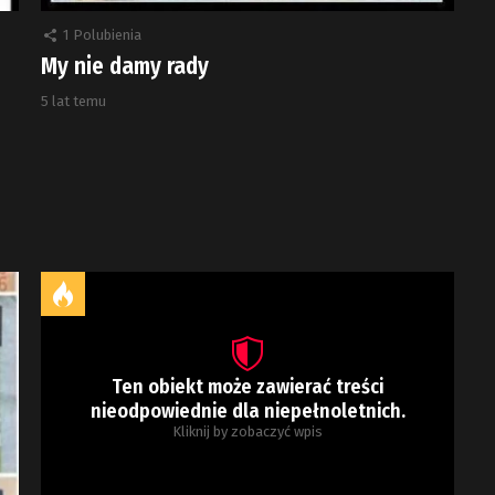
1
Polubienia
My nie damy rady
5 lat temu
Ten obiekt może zawierać treści
nieodpowiednie dla niepełnoletnich.
Kliknij by zobaczyć wpis