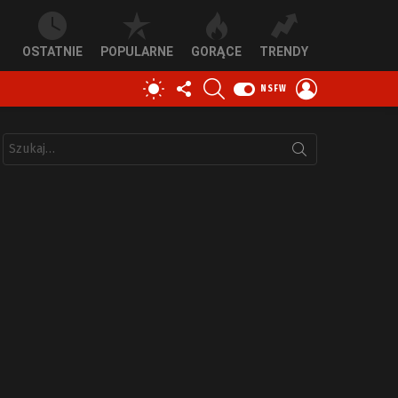
OSTATNIE
POPULARNE
GORĄCE
TRENDY
OBSERWUJ
SZUKAJ
ZALOGUJ
PRZEŁĄCZ
NSFW
NAS
SIĘ
SKÓRKĘ
Szukaj: