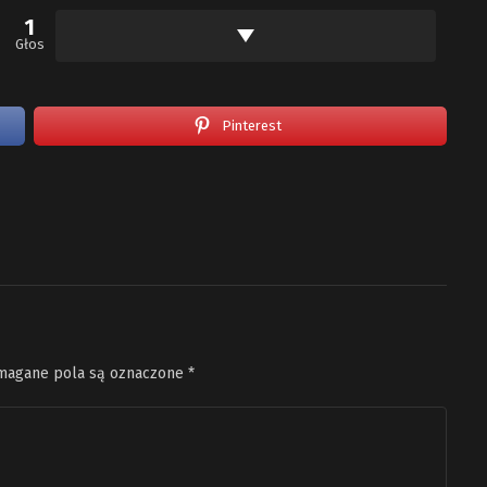
1
Głos
Pinterest
agane pola są oznaczone
*