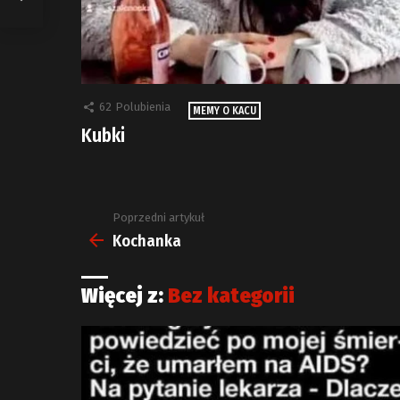
62
Polubienia
MEMY O KACU
Kubki
Poprzedni artykuł
Zobacz
więcej
Kochanka
Więcej z:
Bez kategorii