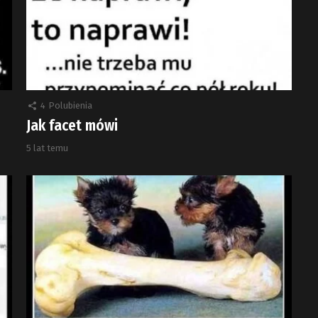
4
Polubienia
Jak facet mówi
5 lat temu