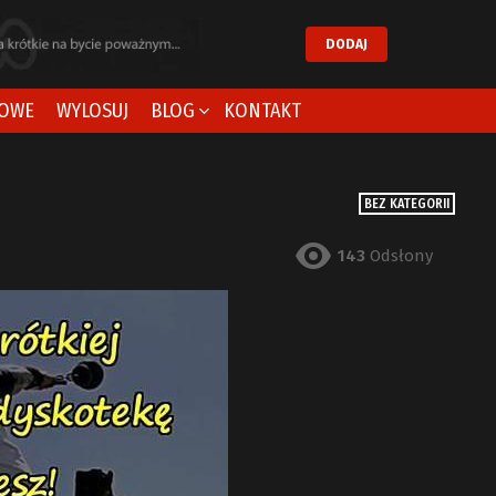
DODAJ
OWE
WYLOSUJ
BLOG
KONTAKT
BEZ KATEGORII
143
Odsłony