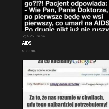
6
Polubienia
AIDS
5 lat temu