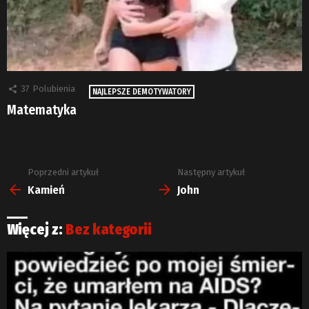
37
Polubienia
NAJLEPSZE DEMOTYWATORY
Matematyka
Poprzedni artykuł
Następny artykuł
Zobacz
więcej
Kamień
John
Więcej z:
Bez kategorii