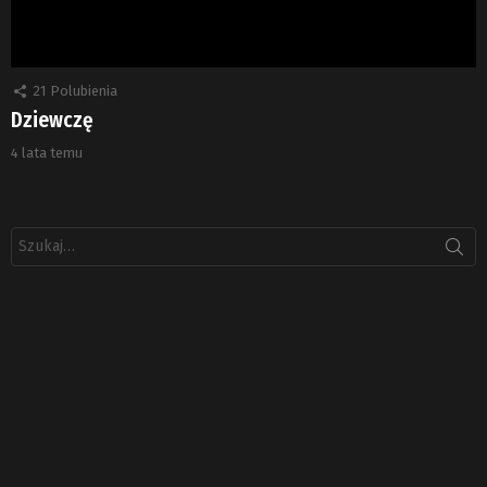
21
Polubienia
Dziewczę
4 lata temu
Szukaj: