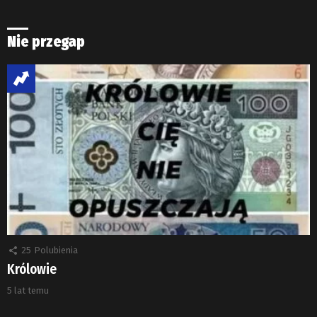
Nie przegap
25
Polubienia
Królowie
5 lat temu