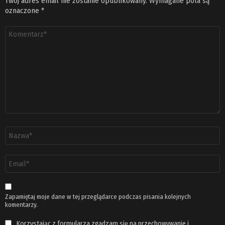
Twój adres email nie zostanie opublikowany.
Wymagane pola są
oznaczone
*
Komentarz
*
Nazwa
*
Adres
email
*
Zapamiętaj moje dane w tej przeglądarce podczas pisania kolejnych
komentarzy.
Korzystając z formularza zgadzam się na przechowywanie i