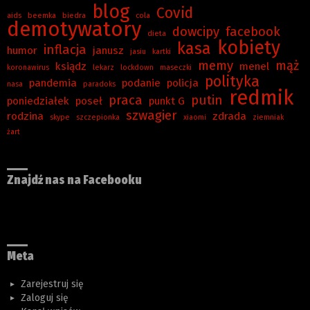
blog
Covid
aids
beemka
biedra
cola
demotywatory
dowcipy
facebook
dieta
kobiety
kasa
inflacja
humor
janusz
jasiu
kartki
memy
mąż
ksiądz
menel
koronawirus
lekarz
lockdown
maseczki
polityka
pandemia
podanie
policja
nasa
paradoks
redmik
praca
putin
poniedziałek
poseł
punkt G
szwagier
rodzina
zdrada
skype
szczepionka
xiaomi
ziemniak
żart
Znajdź nas na Facebooku
Meta
Zarejestruj się
Zaloguj się