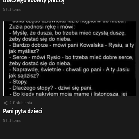
Dlaczego kobiety płaczą
5 lat temu
2
Polubienia
Pani pyta dzieci
5 lat temu