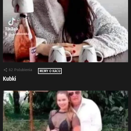
62
Polubienia
MEMY O KACU
Kubki