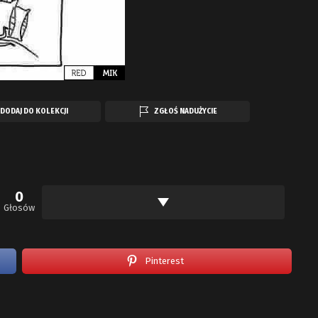
DODAJ DO KOLEKCJI
ZGŁOŚ NADUŻYCIE
0
Głosów
Pinterest