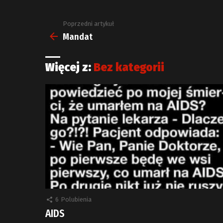
Poprzedni artykuł
Zobacz
więcej
Mandat
Więcej z:
Bez kategorii
6
Polubienia
AIDS