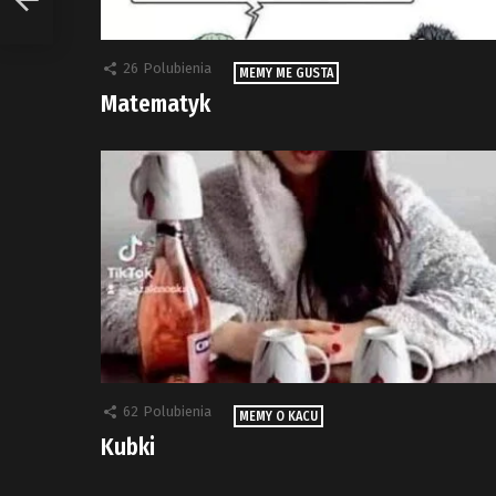
26
Polubienia
MEMY ME GUSTA
Matematyk
62
Polubienia
MEMY O KACU
Kubki