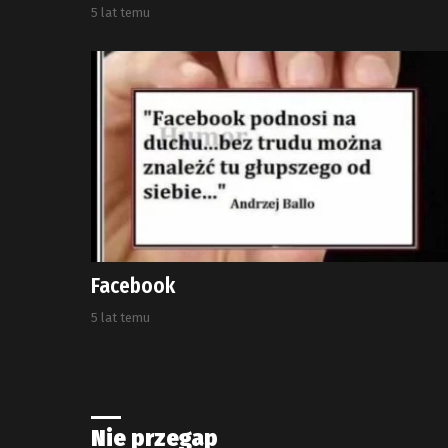
5 lat temu
Facebook
5 lat temu
Nie przegap