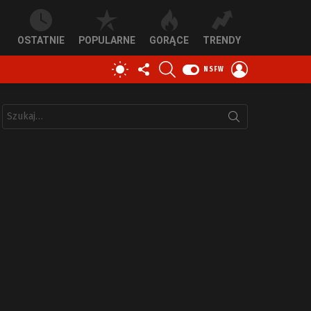
OSTATNIE
POPULARNE
GORĄCE
TRENDY
OBSERWUJ
SZUKAJ
ZALOGUJ
PRZEŁĄCZ
NSFW
NAS
SIĘ
SKÓRKĘ
Szukaj: