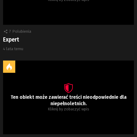
7
Polubienia
Expert
4 lata temu
Ten obiekt może zawierać treści nieodpowiednie dla
niepełnoletnich.
Kliknij by zobaczyć wpis