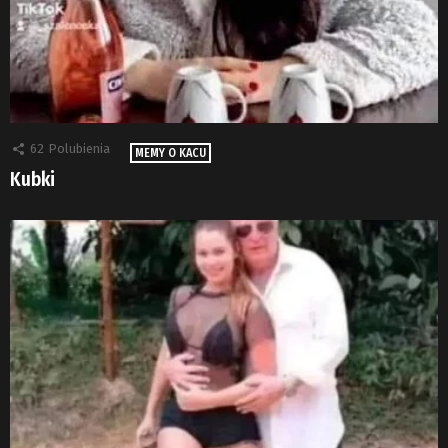
62
Polubienia
MEMY O KACU
Kubki