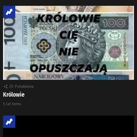
25
Polubienia
Królowie
5 lat temu