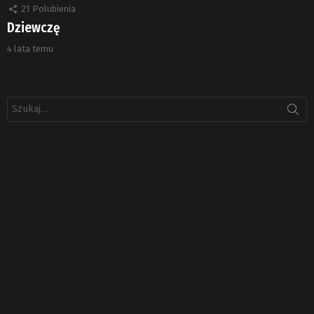
21
Polubienia
Dziewczę
4 lata temu
Szukaj: