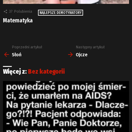
37
Polubienia
NAJLEPSZE DEMOTYWATORY
Matematyka
Poprzedni artykuł
Następny artykuł
Zobacz
więcej
Słoń
Ojcze
Więcej z:
Bez kategorii