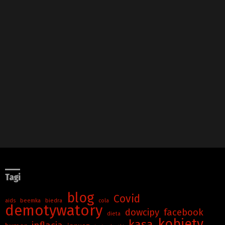
Tagi
blog
Covid
aids
beemka
biedra
cola
demotywatory
dowcipy
facebook
dieta
kobiety
kasa