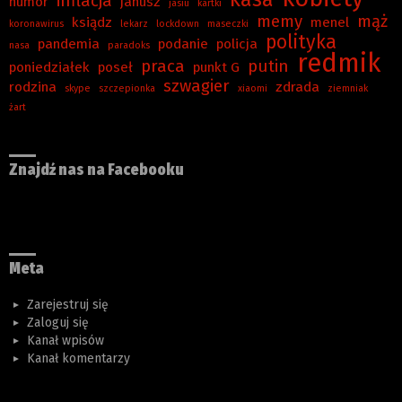
inflacja
humor
janusz
jasiu
kartki
memy
mąż
ksiądz
menel
koronawirus
lekarz
lockdown
maseczki
polityka
pandemia
podanie
policja
nasa
paradoks
redmik
praca
putin
poniedziałek
poseł
punkt G
szwagier
rodzina
zdrada
skype
szczepionka
xiaomi
ziemniak
żart
Znajdź nas na Facebooku
Meta
Zarejestruj się
Zaloguj się
Kanał wpisów
Kanał komentarzy