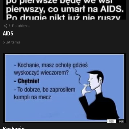
6
Polubienia
AIDS
5 lat temu