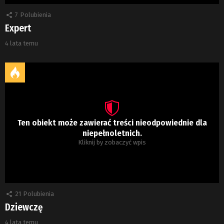
7
Polubienia
Expert
4 lata temu
Ten obiekt może zawierać treści nieodpowiednie dla
niepełnoletnich.
Kliknij by zobaczyć wpis
21
Polubienia
Dziewczę
4 lata temu