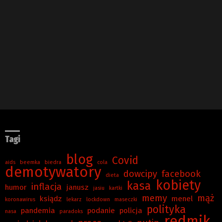
Tagi
blog
Covid
aids
beemka
biedra
cola
demotywatory
dowcipy
facebook
dieta
kobiety
kasa
inflacja
humor
janusz
jasiu
kartki
memy
mąż
ksiądz
menel
koronawirus
lekarz
lockdown
maseczki
polityka
pandemia
podanie
policja
nasa
paradoks
redmik