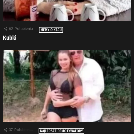
62
Polubienia
MEMY O KACU
Kubki
37
Polubienia
NAJLEPSZE DEMOTYWATORY