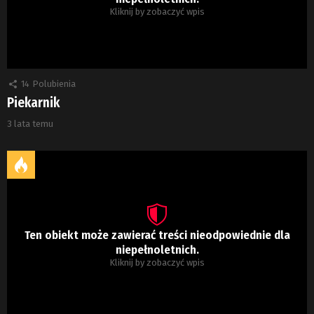
Kliknij by zobaczyć wpis
14
Polubienia
Piekarnik
3 lata temu
Ten obiekt może zawierać treści nieodpowiednie dla
niepełnoletnich.
Kliknij by zobaczyć wpis