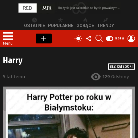
OSTATNIE
POPULARNE
GORĄCE
TRENDY
OBSERWUJ
SZUKAJ
Z
PRZEŁĄCZ
NSFW
NAS
S
SKÓRKĘ
Menu
Harry
BEZ KATEGORII
5 lat temu
129
Odsłony