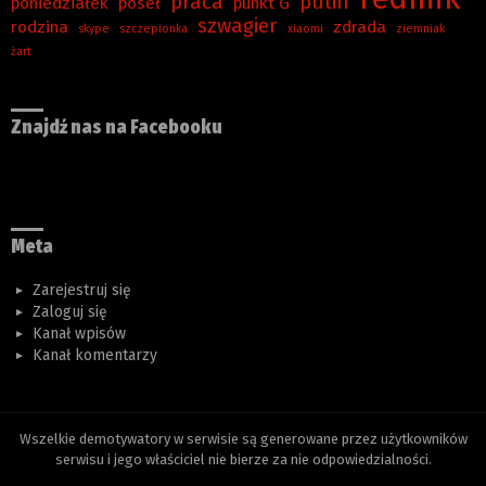
praca
putin
poniedziałek
poseł
punkt G
szwagier
rodzina
zdrada
skype
szczepionka
xiaomi
ziemniak
żart
Znajdź nas na Facebooku
Meta
Zarejestruj się
Zaloguj się
Kanał wpisów
Kanał komentarzy
Wszelkie demotywatory w serwisie są generowane przez użytkowników
serwisu i jego właściciel nie bierze za nie odpowiedzialności.