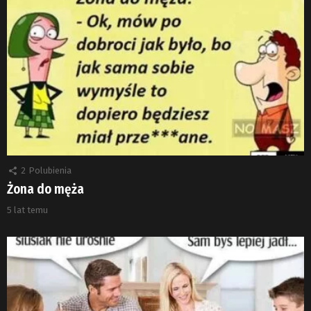
2
Polubienia
Żona do męża
5 lat temu