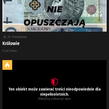
25
Polubienia
Królowie
5 lat temu
Ten obiekt może zawierać treści nieodpowiednie dla
niepełnoletnich.
Kliknij by zobaczyć wpis