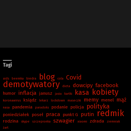
Tagi
blog
Covid
aids
beemka
biedra
cola
demotywatory
dowcipy
facebook
dieta
kobiety
kasa
inflacja
humor
janusz
jasiu
kartki
memy
mąż
ksiądz
menel
koronawirus
lekarz
lockdown
maseczki
polityka
pandemia
podanie
policja
nasa
paradoks
redmik
praca
putin
poniedziałek
poseł
punkt G
szwagier
rodzina
zdrada
skype
szczepionka
xiaomi
ziemniak
żart