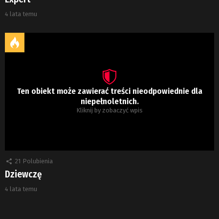
4 lata temu
Ten obiekt może zawierać treści nieodpowiednie dla
niepełnoletnich.
Kliknij by zobaczyć wpis
21
Polubienia
Dziewczę
4 lata temu