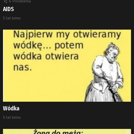
6
Polubienia
AIDS
5 lat temu
Wódka
5 lat temu