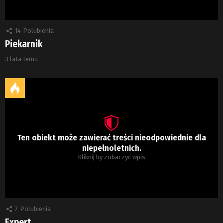
14
Polubienia
Piekarnik
3 lata temu
Ten obiekt może zawierać treści nieodpowiednie dla
niepełnoletnich.
Kliknij by zobaczyć wpis
7
Polubienia
Expert