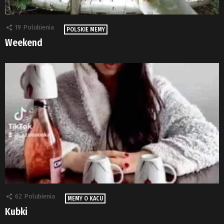
19
Polubienia
POLSKIE MEMY
Weekend
62
Polubienia
MEMY O KACU
Kubki