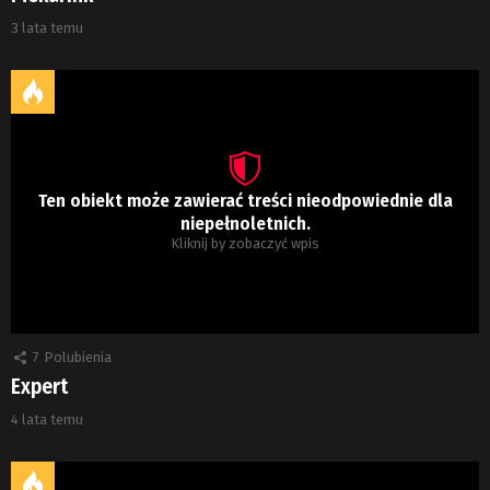
3 lata temu
Ten obiekt może zawierać treści nieodpowiednie dla
niepełnoletnich.
Kliknij by zobaczyć wpis
7
Polubienia
Expert
4 lata temu