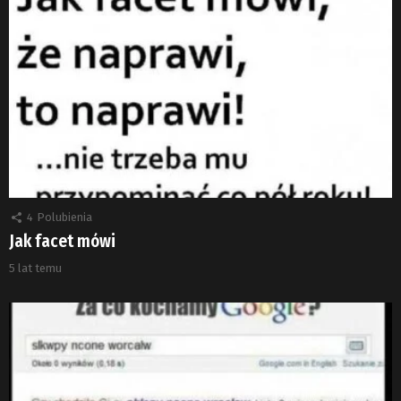
4
Polubienia
Jak facet mówi
5 lat temu