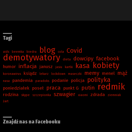
Tagi
blog
Covid
aids
beemka
biedra
cola
demotywatory
dowcipy
facebook
dieta
kobiety
kasa
inflacja
humor
janusz
jasiu
kartki
memy
mąż
ksiądz
menel
koronawirus
lekarz
lockdown
maseczki
polityka
pandemia
podanie
policja
nasa
paradoks
redmik
praca
putin
poniedziałek
poseł
punkt G
szwagier
rodzina
zdrada
skype
szczepionka
xiaomi
ziemniak
żart
Znajdź nas na Facebooku