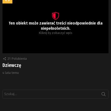
Ten obiekt może zawierać treści nieodpowiednie dla
niepełnoletnich.
Kliknij by zobaczyć wpis
21
Polubienia
Dziewczę
4 lata temu
Szukaj: