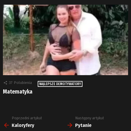
37
Polubienia
NAJLEPSZE DEMOTYWATORY
Matematyka
Poprzedni artykuł
Następny artykuł
Zobacz
więcej
Kaloryfery
Pytanie