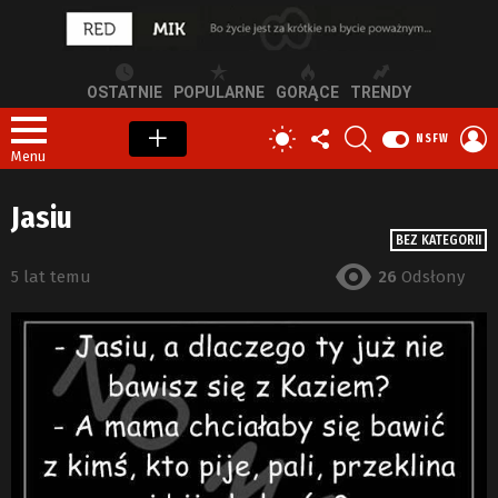
OSTATNIE
POPULARNE
GORĄCE
TRENDY
OBSERWUJ
SZUKAJ
Z
PRZEŁĄCZ
NSFW
NAS
S
SKÓRKĘ
Menu
Jasiu
BEZ KATEGORII
5 lat temu
26
Odsłony