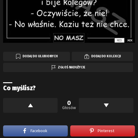
DODAJ DO ULUBIONYCH
DODAJ DO KOLEKCJI
ZGŁOŚ NADUŻYCIE
Co myślisz?
0
Głosów
Facebook
Pinterest