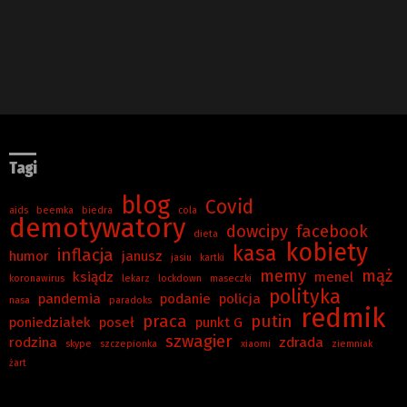
Tagi
blog
Covid
aids
beemka
biedra
cola
demotywatory
dowcipy
facebook
dieta
kobiety
kasa
inflacja
humor
janusz
jasiu
kartki
memy
mąż
ksiądz
menel
koronawirus
lekarz
lockdown
maseczki
polityka
pandemia
podanie
policja
nasa
paradoks
redmik
praca
putin
poniedziałek
poseł
punkt G
szwagier
rodzina
zdrada
skype
szczepionka
xiaomi
ziemniak
żart