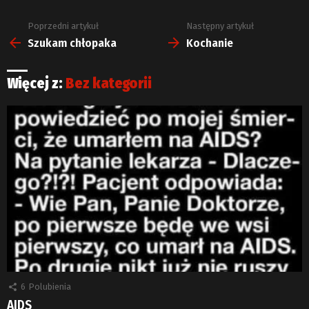
Poprzedni artykuł
Następny artykuł
Zobacz
więcej
Szukam chłopaka
Kochanie
Więcej z:
Bez kategorii
6
Polubienia
AIDS