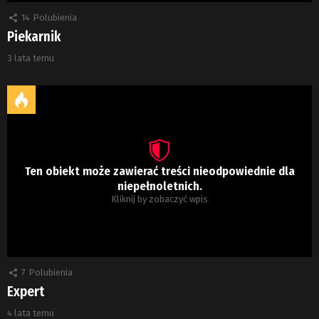
14
Polubienia
Piekarnik
3 lata temu
Ten obiekt może zawierać treści nieodpowiednie dla
niepełnoletnich.
Kliknij by zobaczyć wpis
7
Polubienia
Expert
4 lata temu