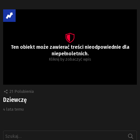
Ten obiekt może zawierać treści nieodpowiednie dla
niepełnoletnich.
Kliknij by zobaczyć wpis
21
Polubienia
Dziewczę
4 lata temu
Szukaj: