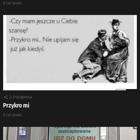
5 lat temu
3
Polubienia
Przykro mi
5 lat temu