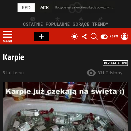
OSTATNIE
POPULARNE
GORĄCE
TRENDY
OBSERWUJ
SZUKAJ
Z
PRZEŁĄCZ
NSFW
NAS
S
SKÓRKĘ
Menu
Karpie
BEZ KATEGORII
5 lat temu
331
Odsłony