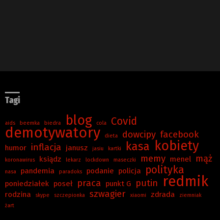
Tagi
blog
Covid
aids
beemka
biedra
cola
demotywatory
dowcipy
facebook
dieta
kobiety
kasa
inflacja
humor
janusz
jasiu
kartki
memy
mąż
ksiądz
menel
koronawirus
lekarz
lockdown
maseczki
polityka
pandemia
podanie
policja
nasa
paradoks
redmik
praca
putin
poniedziałek
poseł
punkt G
szwagier
rodzina
zdrada
skype
szczepionka
xiaomi
ziemniak
żart