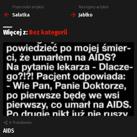
Poprzedni artykuł
Następny artykuł
Zobacz
więcej
Sałatka
Jabłko
Więcej z:
Bez kategorii
6
Polubienia
AIDS