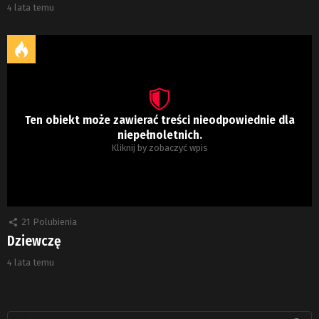
4 lata temu
Ten obiekt może zawierać treści nieodpowiednie dla
niepełnoletnich.
Kliknij by zobaczyć wpis
21
Polubienia
Dziewczę
4 lata temu
Szukaj: