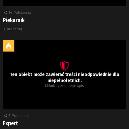
14
Polubienia
Piekarnik
3 lata temu
Ten obiekt może zawierać treści nieodpowiednie dla
niepełnoletnich.
Kliknij by zobaczyć wpis
7
Polubienia
Expert