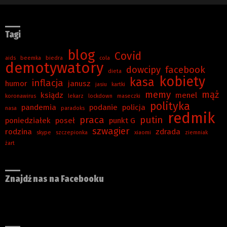
Tagi
blog
Covid
aids
beemka
biedra
cola
demotywatory
dowcipy
facebook
dieta
kobiety
kasa
inflacja
humor
janusz
jasiu
kartki
memy
mąż
ksiądz
menel
koronawirus
lekarz
lockdown
maseczki
polityka
pandemia
podanie
policja
nasa
paradoks
redmik
praca
putin
poniedziałek
poseł
punkt G
szwagier
rodzina
zdrada
skype
szczepionka
xiaomi
ziemniak
żart
Znajdź nas na Facebooku