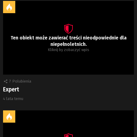
Ten obiekt może zawierać treści nieodpowiednie dla
niepełnoletnich.
Kliknij by zobaczyć wpis
7
Polubienia
Expert
4 lata temu