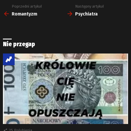
Poprzedni artykuł
Następny artykuł
Zobacz
więcej
Romantyzm
Psychiatra
Nie przegap
25
Polubienia