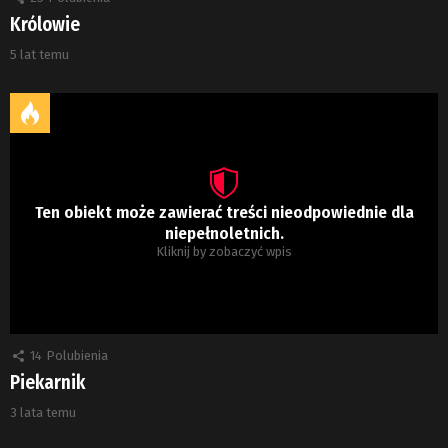
Królowie
5 lat temu
Ten obiekt może zawierać treści nieodpowiednie dla
niepełnoletnich.
Kliknij by zobaczyć wpis
14
Polubienia
Piekarnik
3 lata temu