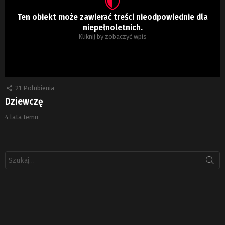
Ten obiekt może zawierać treści nieodpowiednie dla
niepełnoletnich.
Kliknij by zobaczyć wpis
21
Polubienia
Dziewczę
4 lata temu
Szukaj: