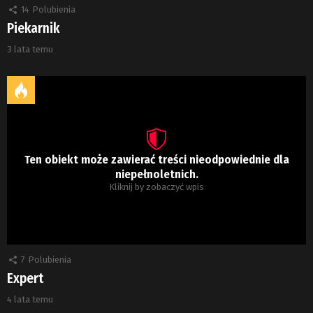
14
Polubienia
Piekarnik
3 lata temu
Ten obiekt może zawierać treści nieodpowiednie dla
niepełnoletnich.
Kliknij by zobaczyć wpis
7
Polubienia
Expert
4 lata temu