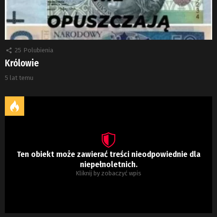
25
Polubienia
Królowie
5 lat temu
Ten obiekt może zawierać treści nieodpowiednie dla
niepełnoletnich.
Kliknij by zobaczyć wpis