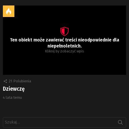
Ten obiekt może zawierać treści nieodpowiednie dla
niepełnoletnich.
Kliknij by zobaczyć wpis
21
Polubienia
Dziewczę
4 lata temu
Szukaj: