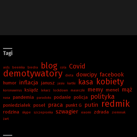
Tagi
blog
Covid
aids
beemka
biedra
cola
demotywatory
dowcipy
facebook
dieta
kobiety
kasa
inflacja
humor
janusz
jasiu
kartki
memy
mąż
ksiądz
menel
koronawirus
lekarz
lockdown
maseczki
polityka
pandemia
podanie
policja
nasa
paradoks
redmik
praca
putin
poniedziałek
poseł
punkt G
szwagier
rodzina
zdrada
skype
szczepionka
xiaomi
ziemniak
żart