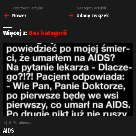
Poprzedni artykuł
Następny artykuł
Zobacz
więcej
Rower
Udany związek
Więcej z:
Bez kategorii
6
Polubienia
AIDS