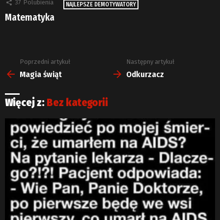
37
Polubienia
NAJLEPSZE DEMOTYWATORY
Matematyka
Poprzedni artykuł
Następny artykuł
Zobacz
więcej
Magia świąt
Odkurzacz
Więcej z:
Bez kategorii