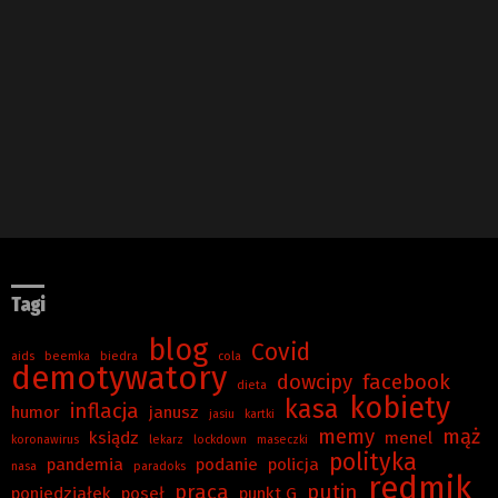
Tagi
blog
Covid
aids
beemka
biedra
cola
demotywatory
dowcipy
facebook
dieta
kobiety
kasa
inflacja
humor
janusz
jasiu
kartki
memy
mąż
ksiądz
menel
koronawirus
lekarz
lockdown
maseczki
polityka
pandemia
podanie
policja
nasa
paradoks
redmik
praca
putin
poniedziałek
poseł
punkt G