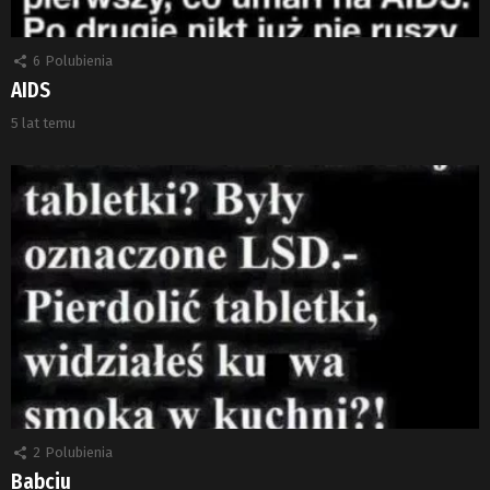
6
Polubienia
AIDS
5 lat temu
2
Polubienia
Babciu