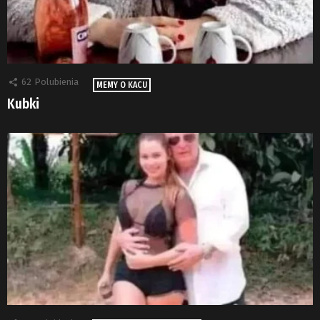
62
Polubienia
MEMY O KACU
Kubki