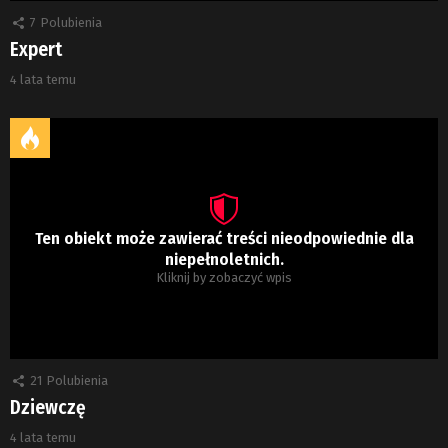
7
Polubienia
Expert
4 lata temu
Ten obiekt może zawierać treści nieodpowiednie dla
niepełnoletnich.
Kliknij by zobaczyć wpis
21
Polubienia
Dziewczę
4 lata temu