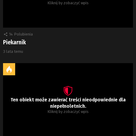
Kliknij by zobaczyć wpis
14
Polubienia
Piekarnik
3 lata temu
Ten obiekt może zawierać treści nieodpowiednie dla
niepełnoletnich.
Kliknij by zobaczyć wpis