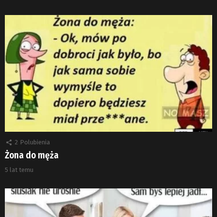
2
Polubienia
Żona do męża
5 lat temu