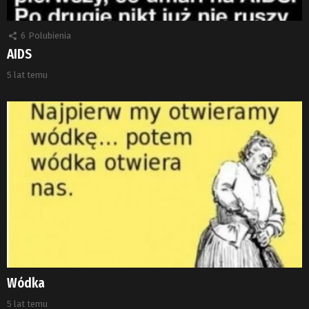
6
Polubienia
AIDS
5 lat temu
Wódka
5 lat temu