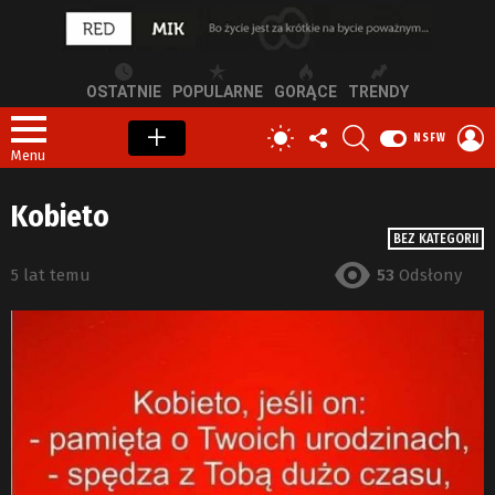
OSTATNIE
POPULARNE
GORĄCE
TRENDY
OBSERWUJ
SZUKAJ
Z
PRZEŁĄCZ
NSFW
NAS
S
SKÓRKĘ
Menu
Kobieto
BEZ KATEGORII
5 lat temu
53
Odsłony