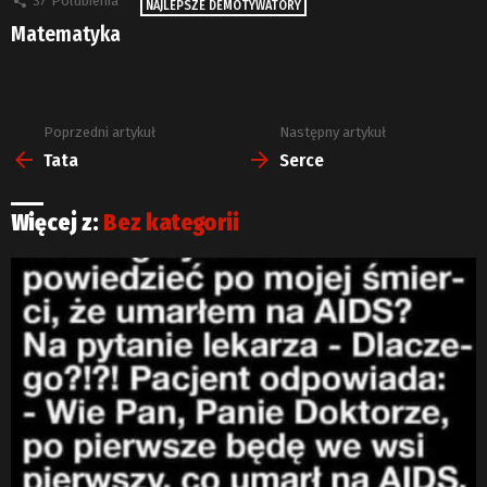
37
Polubienia
NAJLEPSZE DEMOTYWATORY
Matematyka
Poprzedni artykuł
Następny artykuł
Zobacz
więcej
Tata
Serce
Więcej z:
Bez kategorii