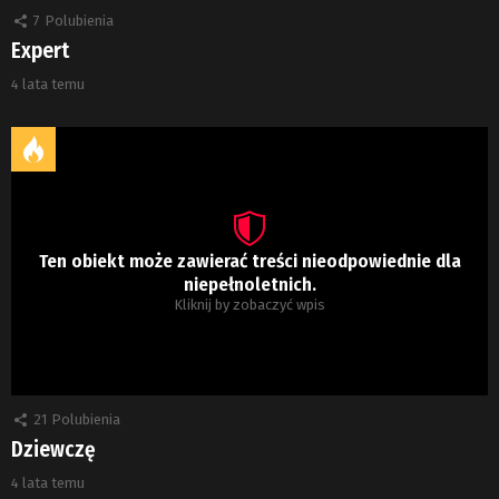
7
Polubienia
Expert
4 lata temu
Ten obiekt może zawierać treści nieodpowiednie dla
niepełnoletnich.
Kliknij by zobaczyć wpis
21
Polubienia
Dziewczę
4 lata temu