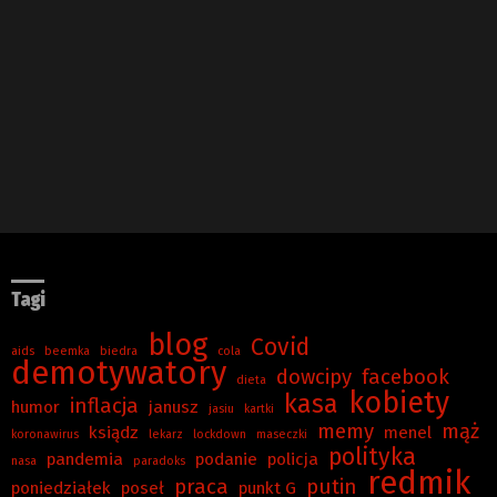
Tagi
blog
Covid
aids
beemka
biedra
cola
demotywatory
dowcipy
facebook
dieta
kobiety
kasa
inflacja
humor
janusz
jasiu
kartki
memy
mąż
ksiądz
menel
koronawirus
lekarz
lockdown
maseczki
polityka
pandemia
podanie
policja
nasa
paradoks
redmik
praca
putin
poniedziałek
poseł
punkt G