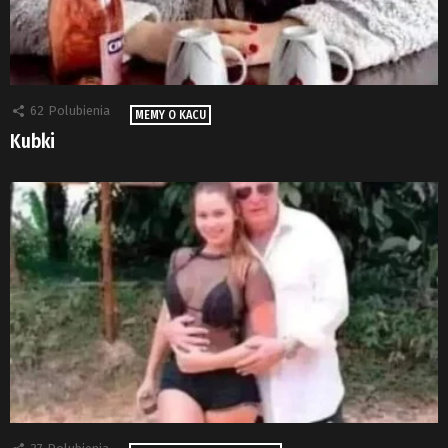
62
Polubienia
MEMY O KACU
Kubki