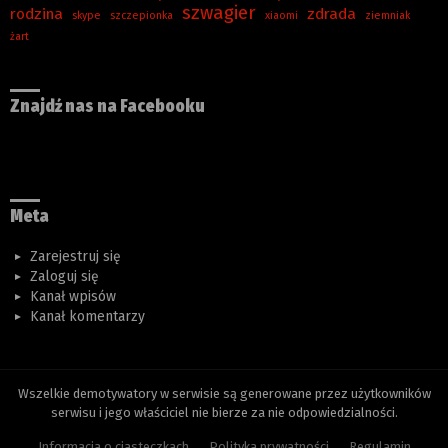
szwagier
rodzina
zdrada
skype
szczepionka
xiaomi
ziemniak
żart
Znajdź nas na Facebooku
Meta
Zarejestruj się
Zaloguj się
Kanał wpisów
Kanał komentarzy
Wszelkie demotywatory w serwisie są generowane przez użytkowników
serwisu i jego właściciel nie bierze za nie odpowiedzialności.
Informacja o ciasteczkach
Polityka prywatności
Regulamin