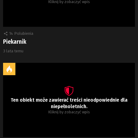
Kliknij by zobaczyć wpis
14
Polubienia
Piekarnik
3 lata temu
Ten obiekt może zawierać treści nieodpowiednie dla
niepełnoletnich.
Kliknij by zobaczyć wpis