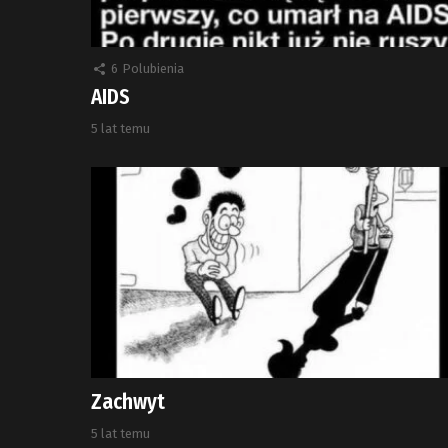
6
Polubienia
AIDS
5 lat temu
Zachwyt
5 lat temu