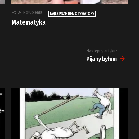
37
Polubienia
NAJLEPSZE DEMOTYWATORY
Matematyka
Następny artykuł
Pijany byłem