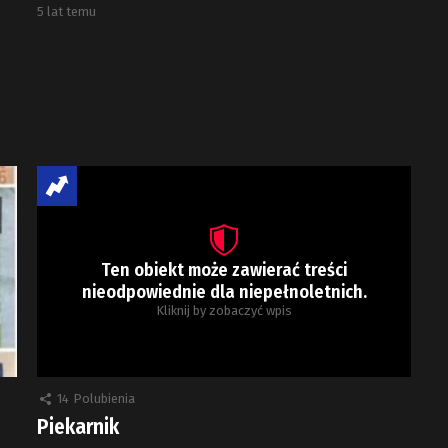
5 lat temu
Ten obiekt może zawierać treści
nieodpowiednie dla niepełnoletnich.
Kliknij by zobaczyć wpis
14
Polubienia
Piekarnik