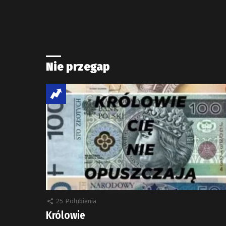
Nie przegap
25
Polubienia
Królowie