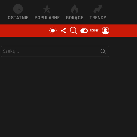
OSTATNIE
POPULARNE
GORĄCE
TRENDY
OBSERWUJ
SZUKAJ
ZALOGUJ
PRZEŁĄCZ
NSFW
NAS
SIĘ
SKÓRKĘ
Szukaj: