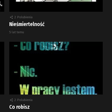
2
Polubienia
Nieśmiertelność
5 lat temu
2
Polubienia
Co robisz