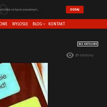
DODAJ
OWE
WYLOSUJ
BLOG
KONTAKT
BEZ KATEGORII
21
Odsłony