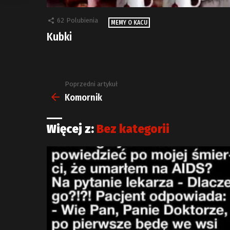
62
Polubienia
MEMY O KACU
Kubki
Poprzedni artykuł
Zobacz
więcej
Komornik
Więcej z:
Bez kategorii