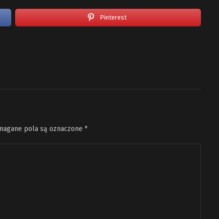
Pinterest
agane pola są oznaczone
*