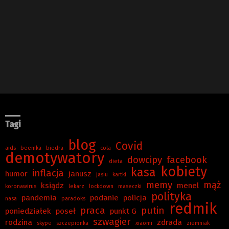
Tagi
blog
Covid
aids
beemka
biedra
cola
demotywatory
dowcipy
facebook
dieta
kobiety
kasa
inflacja
humor
janusz
jasiu
kartki
memy
mąż
ksiądz
menel
koronawirus
lekarz
lockdown
maseczki
polityka
pandemia
podanie
policja
nasa
paradoks
redmik
praca
putin
poniedziałek
poseł
punkt G
szwagier
rodzina
zdrada
skype
szczepionka
xiaomi
ziemniak