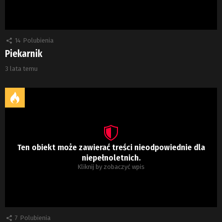
14
Polubienia
Piekarnik
3 lata temu
Ten obiekt może zawierać treści nieodpowiednie dla
niepełnoletnich.
Kliknij by zobaczyć wpis
7
Polubienia