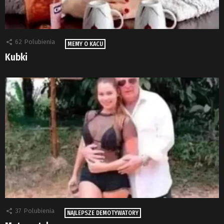
62
Polubienia
MEMY O KACU
Kubki
37
Polubienia
NAJLEPSZE DEMOTYWATORY