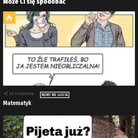
Może Ci się spodobać
26
Polubienia
MEMY ME GUSTA
Matematyk