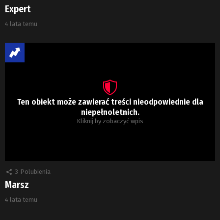
Expert
4 lata temu
Ten obiekt może zawierać treści nieodpowiednie dla
niepełnoletnich.
Kliknij by zobaczyć wpis
3
Polubienia
Marsz
4 lata temu