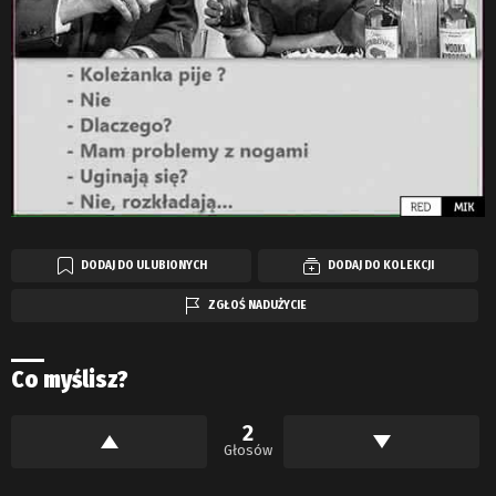
DODAJ DO ULUBIONYCH
DODAJ DO KOLEKCJI
ZGŁOŚ NADUŻYCIE
Co myślisz?
2
Głosów