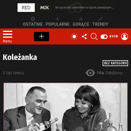
OSTATNIE
POPULARNE
GORĄCE
TRENDY
OBSERWUJ
SZUKAJ
Z
PRZEŁĄCZ
NSFW
NAS
S
SKÓRKĘ
Menu
Koleżanka
BEZ KATEGORII
5 lat temu
104
Odsłony