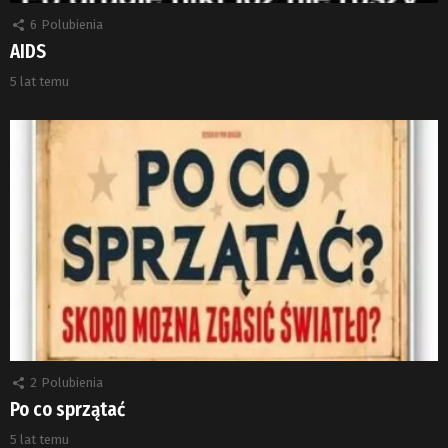
6
Polubienia
AIDS
5 lat temu
2
Polubienia
Po co sprzątać
5 lat temu