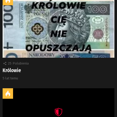
25
Polubienia
Królowie
5 lat temu