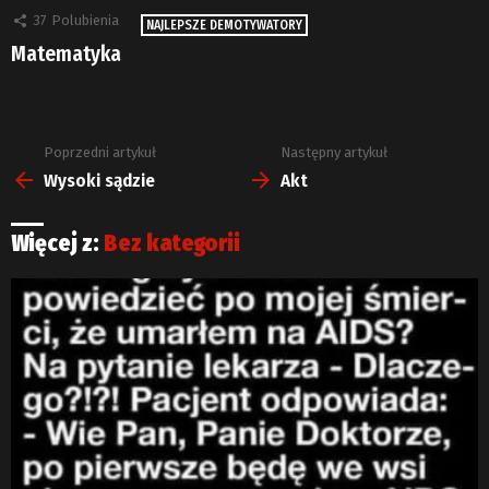
37
Polubienia
NAJLEPSZE DEMOTYWATORY
Matematyka
Poprzedni artykuł
Następny artykuł
Zobacz
więcej
Wysoki sądzie
Akt
Więcej z:
Bez kategorii