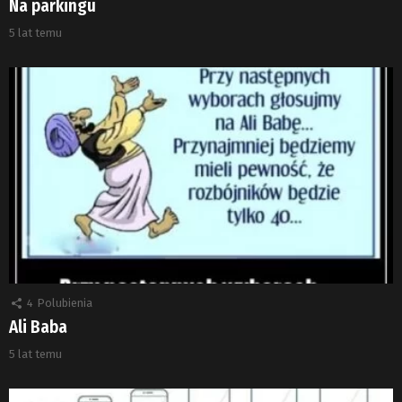
Na parkingu
5 lat temu
4
Polubienia
Ali Baba
5 lat temu