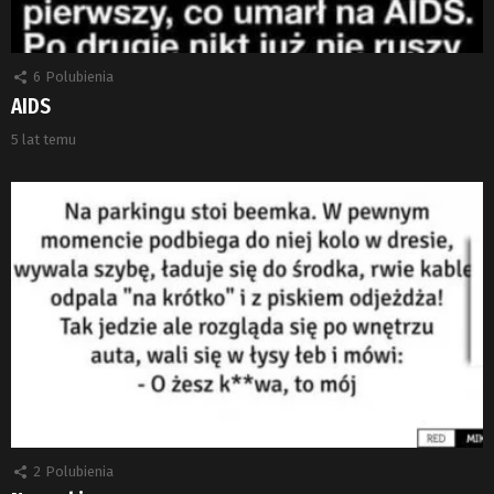
6
Polubienia
AIDS
5 lat temu
2
Polubienia