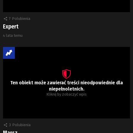
7
Polubienia
Expert
4 lata temu
Ten obiekt może zawierać treści nieodpowiednie dla
niepełnoletnich.
Kliknij by zobaczyć wpis
3
Polubienia
Marsz