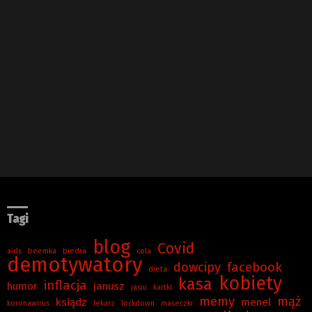
Tagi
blog
Covid
aids
beemka
biedra
cola
demotywatory
dowcipy
facebook
dieta
kobiety
kasa
inflacja
humor
janusz
jasiu
kartki
memy
mąż
ksiądz
menel
koronawirus
lekarz
lockdown
maseczki