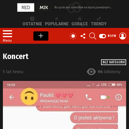
OSTATNIE
POPULARNE
GORĄCE
TRENDY
OBSERWUJ
SZUKAJ
Z
PRZEŁĄCZ
NSFW
NAS
S
SKÓRKĘ
Menu
Koncert
BEZ KATEGORII
5 lat temu
96
Odsłony