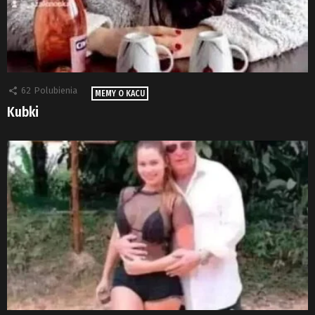
62
Polubienia
MEMY O KACU
Kubki