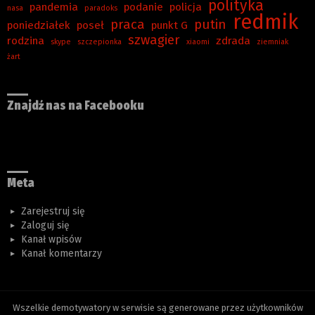
polityka
pandemia
podanie
policja
nasa
paradoks
redmik
praca
putin
poniedziałek
poseł
punkt G
szwagier
rodzina
zdrada
skype
szczepionka
xiaomi
ziemniak
żart
Znajdź nas na Facebooku
Meta
Zarejestruj się
Zaloguj się
Kanał wpisów
Kanał komentarzy
Wszelkie demotywatory w serwisie są generowane przez użytkowników