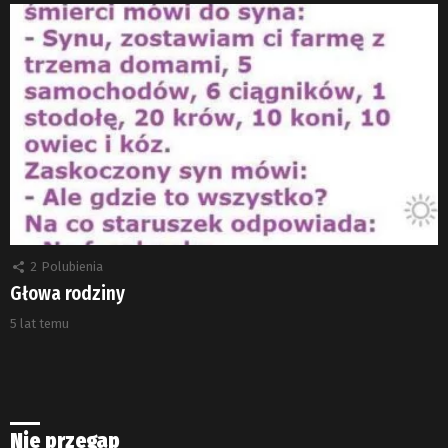
2
Polubienia
Głowa rodziny
5 lat temu
Nie przegap