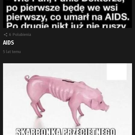
6
Polubienia
AIDS
5 lat temu