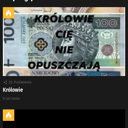
25
Polubienia
Królowie
5 lat temu