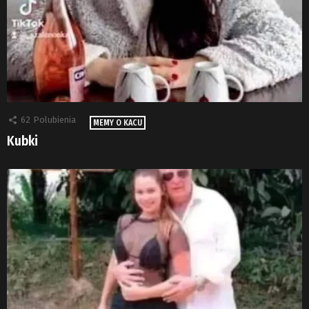
62
Polubienia
MEMY O KACU
Kubki