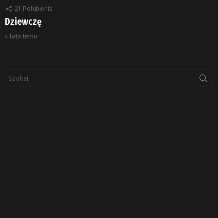
21
Polubienia
Dziewczę
4 lata temu
Szukaj: