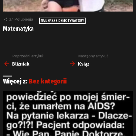
37
Polubienia
NAJLEPSZE DEMOTYWATORY
Matematyka
Poprzedni artykuł
Następny artykuł
Zobacz
więcej
Bliźniak
Ksiąz
Więcej z:
Bez kategorii