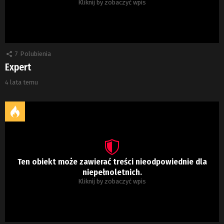
Kliknij by zobaczyć wpis
7
Polubienia
Expert
4 lata temu
Ten obiekt może zawierać treści nieodpowiednie dla
niepełnoletnich.
Kliknij by zobaczyć wpis