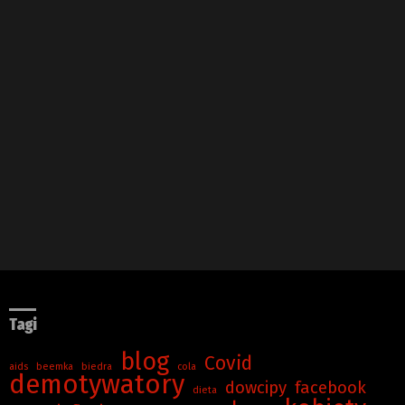
Tagi
blog
Covid
aids
beemka
biedra
cola
demotywatory
dowcipy
facebook
dieta