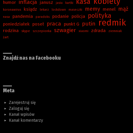
kobiety
kasa
inflacja
humor
janusz
jasiu
kartki
memy
mąż
ksiądz
menel
koronawirus
lekarz
lockdown
maseczki
polityka
pandemia
podanie
policja
nasa
paradoks
redmik
praca
putin
poniedziałek
poseł
punkt G
szwagier
rodzina
zdrada
skype
szczepionka
xiaomi
ziemniak
żart
Znajdź nas na Facebooku
Meta
Zarejestruj się
Zaloguj się
Kanał wpisów
Kanał komentarzy