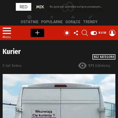
OSTATNIE
POPULARNE
GORĄCE
TRENDY
OBSERWUJ
SZUKAJ
Z
PRZEŁĄCZ
NSFW
NAS
S
SKÓRKĘ
Menu
Kurier
BEZ KATEGORII
5 lat temu
171
Odsłony