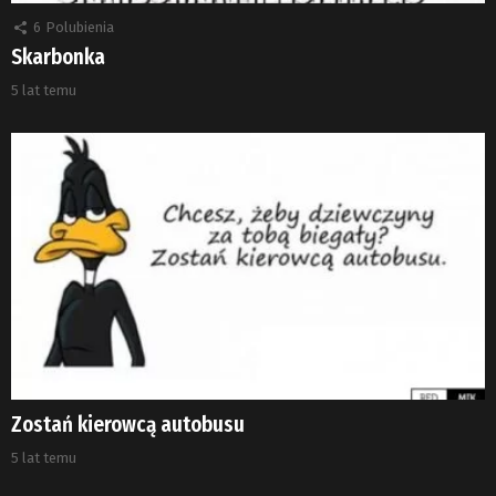
6
Polubienia
Skarbonka
5 lat temu
Zostań kierowcą autobusu
5 lat temu