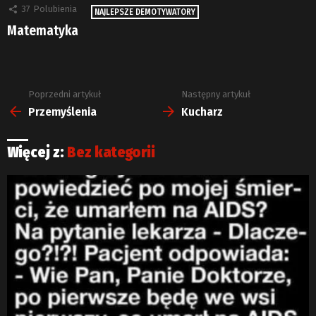
37
Polubienia
NAJLEPSZE DEMOTYWATORY
Matematyka
Poprzedni artykuł
Następny artykuł
Zobacz
więcej
Przemyślenia
Kucharz
Więcej z:
Bez kategorii