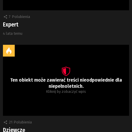
7
Polubienia
Expert
4 lata temu
Ten obiekt może zawierać treści nieodpowiednie dla
niepełnoletnich.
Kliknij by zobaczyć wpis
21
Polubienia
Dziewczę