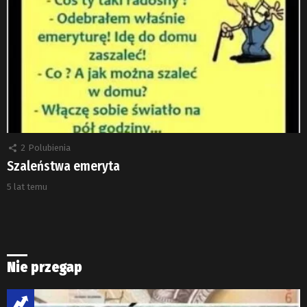
2
Polubienia
Szaleństwa emeryta
5 lat temu
Nie przegap