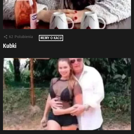
62
Polubienia
MEMY O KACU
Kubki