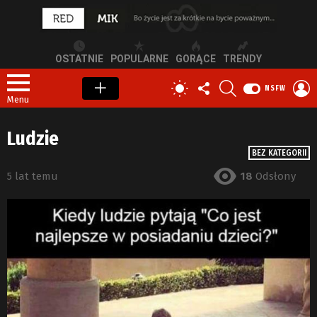
OSTATNIE
POPULARNE
GORĄCE
TRENDY
OBSERWUJ
SZUKAJ
Z
PRZEŁĄCZ
NSFW
NAS
S
SKÓRKĘ
Menu
Ludzie
BEZ KATEGORII
5 lat temu
18
Odsłony