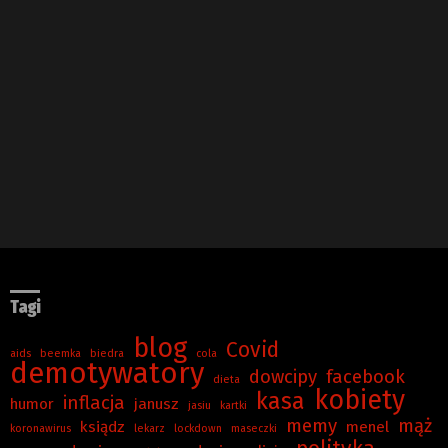
Tagi
blog
Covid
aids
beemka
biedra
cola
demotywatory
dowcipy
facebook
dieta
kobiety
kasa
inflacja
humor
janusz
jasiu
kartki
memy
mąż
ksiądz
menel
koronawirus
lekarz
lockdown
maseczki