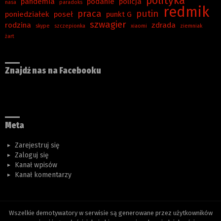
polityka
pandemia
podanie
policja
nasa
paradoks
redmik
praca
putin
poniedziałek
poseł
punkt G
szwagier
rodzina
zdrada
skype
szczepionka
xiaomi
ziemniak
żart
Znajdź nas na Facebooku
Meta
Zarejestruj się
Zaloguj się
Kanał wpisów
Kanał komentarzy
Wszelkie demotywatory w serwisie są generowane przez użytkowników