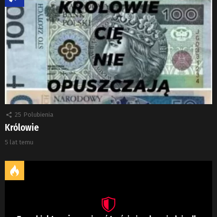
25
Polubienia
Królowie
5 lat temu