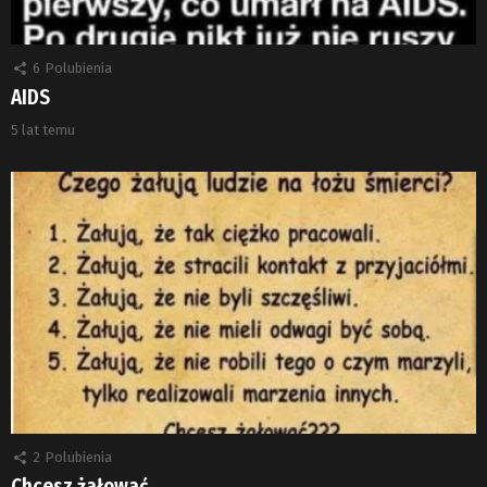
6
Polubienia
AIDS
5 lat temu
2
Polubienia
Chcesz żałować