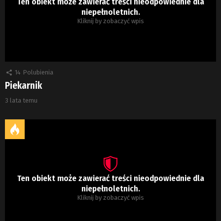
Ten obiekt może zawierać treści nieodpowiednie dla
niepełnoletnich.
Kliknij by zobaczyć wpis
14
Polubienia
Piekarnik
3 lata temu
Ten obiekt może zawierać treści nieodpowiednie dla
niepełnoletnich.
Kliknij by zobaczyć wpis