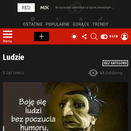
OSTATNIE
POPULARNE
GORĄCE
TRENDY
OBSERWUJ
SZUKAJ
Z
PRZEŁĄCZ
NSFW
NAS
S
SKÓRKĘ
Menu
Ludzie
BEZ KATEGORII
5 lat temu
41
Odsłony