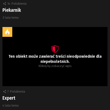
14
Polubienia
Piekarnik
3 lata temu
Ten obiekt może zawierać treści nieodpowiednie dla
niepełnoletnich.
Kliknij by zobaczyć wpis
7
Polubienia
Expert
4 lata temu