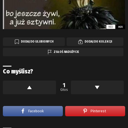
DODAJ DO ULUBIONYCH
DODAJ DO KOLEKCJI
ZGŁOŚ NADUŻYCIE
Co myślisz?
1
Głos
Facebook
Pinterest