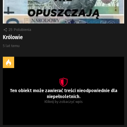
25
Polubienia
Królowie
5 lat temu
Ten obiekt może zawierać treści nieodpowiednie dla
niepełnoletnich.
Kliknij by zobaczyć wpis