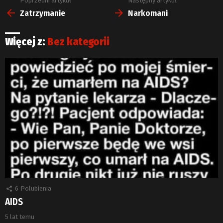
Poprzedni artykuł
Następny artykuł
Zobacz
więcej
Zatrzymanie
Narkomani
Więcej z:
Bez kategorii
6
Polubienia
AIDS
5 lat temu