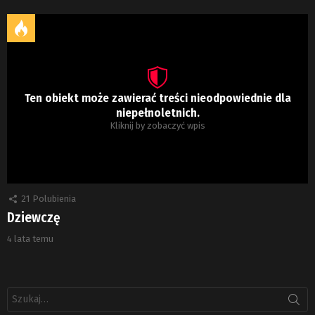
Ten obiekt może zawierać treści nieodpowiednie dla
niepełnoletnich.
Kliknij by zobaczyć wpis
21
Polubienia
Dziewczę
4 lata temu
Szukaj: