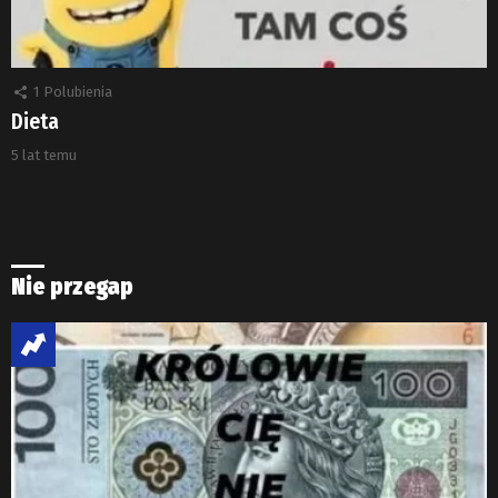
1
Polubienia
Dieta
5 lat temu
Nie przegap