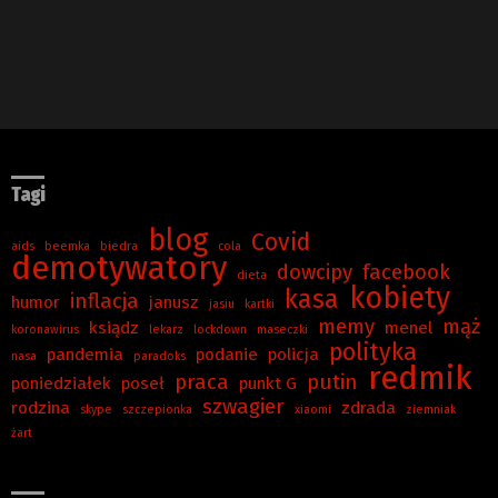
Tagi
blog
Covid
aids
beemka
biedra
cola
demotywatory
dowcipy
facebook
dieta
kobiety
kasa
inflacja
humor
janusz
jasiu
kartki
memy
mąż
ksiądz
menel
koronawirus
lekarz
lockdown
maseczki
polityka
pandemia
podanie
policja
nasa
paradoks
redmik
praca
putin
poniedziałek
poseł
punkt G
szwagier
rodzina
zdrada
skype
szczepionka
xiaomi
ziemniak
żart