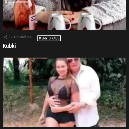
62
Polubienia
MEMY O KACU
Kubki