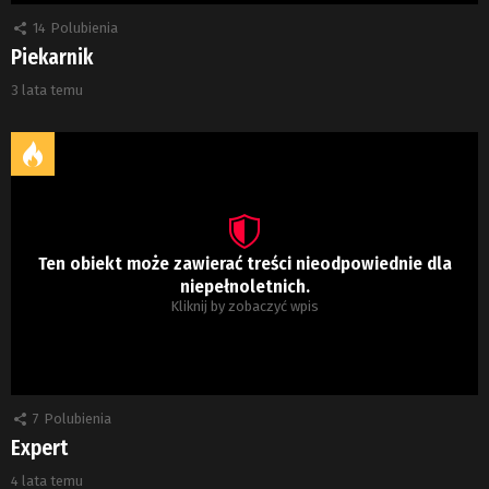
14
Polubienia
Piekarnik
3 lata temu
Ten obiekt może zawierać treści nieodpowiednie dla
niepełnoletnich.
Kliknij by zobaczyć wpis
7
Polubienia
Expert
4 lata temu