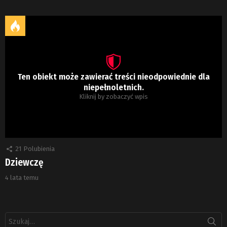
Ten obiekt może zawierać treści nieodpowiednie dla
niepełnoletnich.
Kliknij by zobaczyć wpis
21
Polubienia
Dziewczę
4 lata temu
Szukaj: