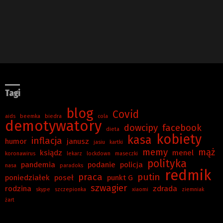
Tagi
blog
Covid
aids
beemka
biedra
cola
demotywatory
dowcipy
facebook
dieta
kobiety
kasa
inflacja
humor
janusz
jasiu
kartki
memy
mąż
ksiądz
menel
koronawirus
lekarz
lockdown
maseczki
polityka
pandemia
podanie
policja
nasa
paradoks
redmik
praca
putin
poniedziałek
poseł
punkt G
szwagier
rodzina
zdrada
skype
szczepionka
xiaomi
ziemniak
żart