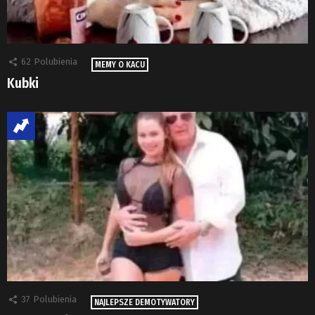
62
Polubienia
MEMY O KACU
Kubki
37
Polubienia
NAJLEPSZE DEMOTYWATORY