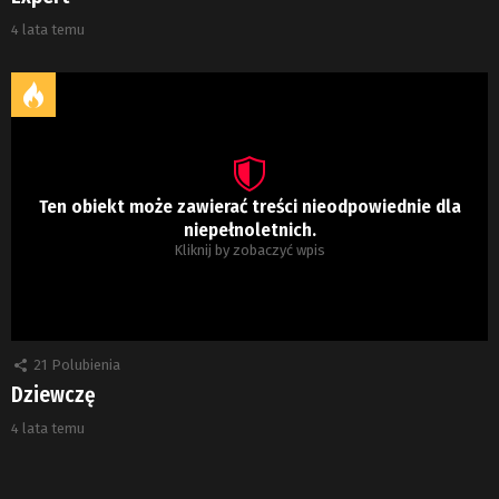
4 lata temu
Ten obiekt może zawierać treści nieodpowiednie dla
niepełnoletnich.
Kliknij by zobaczyć wpis
21
Polubienia
Dziewczę
4 lata temu