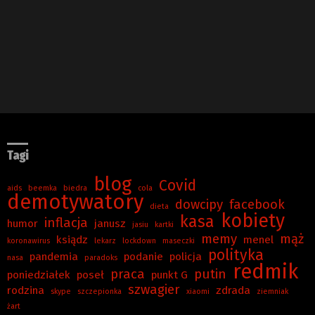
Tagi
blog
Covid
aids
beemka
biedra
cola
demotywatory
dowcipy
facebook
dieta
kobiety
kasa
inflacja
humor
janusz
jasiu
kartki
memy
mąż
ksiądz
menel
koronawirus
lekarz
lockdown
maseczki
polityka
pandemia
podanie
policja
nasa
paradoks
redmik
praca
putin
poniedziałek
poseł
punkt G
szwagier
rodzina
zdrada
skype
szczepionka
xiaomi
ziemniak
żart