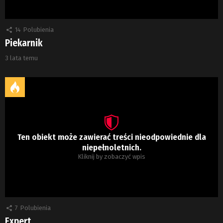
14
Polubienia
Piekarnik
3 lata temu
Ten obiekt może zawierać treści nieodpowiednie dla
niepełnoletnich.
Kliknij by zobaczyć wpis
7
Polubienia
Expert