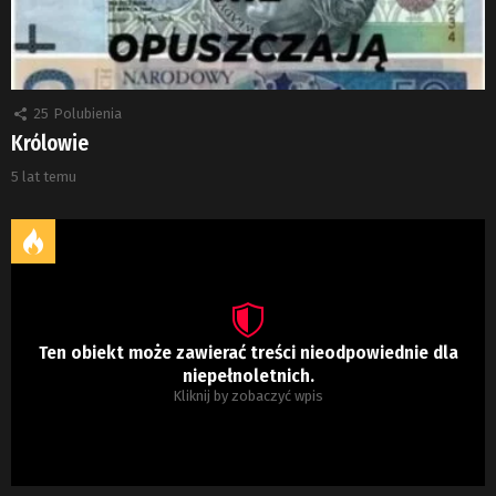
25
Polubienia
Królowie
5 lat temu
Ten obiekt może zawierać treści nieodpowiednie dla
niepełnoletnich.
Kliknij by zobaczyć wpis