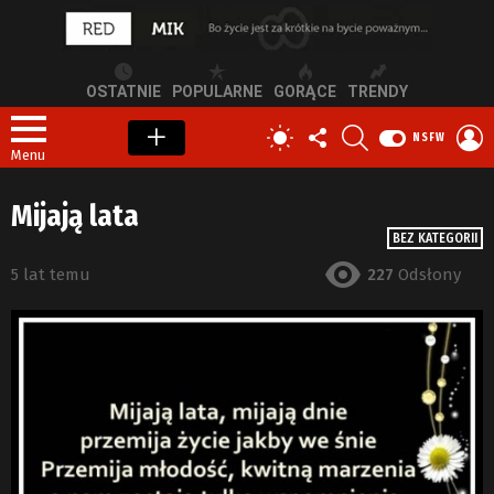
OSTATNIE
POPULARNE
GORĄCE
TRENDY
OBSERWUJ
SZUKAJ
Z
PRZEŁĄCZ
NSFW
NAS
S
SKÓRKĘ
Menu
Mijają lata
BEZ KATEGORII
5 lat temu
227
Odsłony