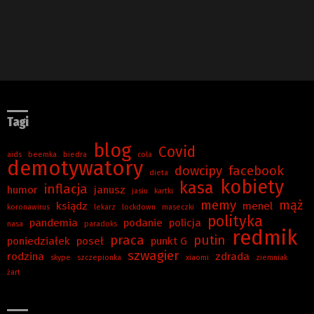
Tagi
blog
Covid
aids
beemka
biedra
cola
demotywatory
dowcipy
facebook
dieta
kobiety
kasa
inflacja
humor
janusz
jasiu
kartki
memy
mąż
ksiądz
menel
koronawirus
lekarz
lockdown
maseczki
polityka
pandemia
podanie
policja
nasa
paradoks
redmik
praca
putin
poniedziałek
poseł
punkt G
szwagier
rodzina
zdrada
skype
szczepionka
xiaomi
ziemniak
żart