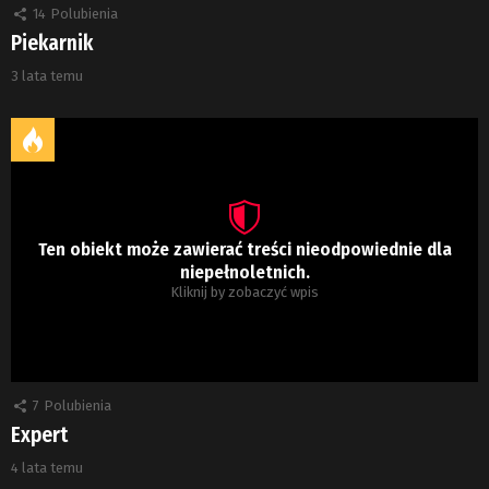
14
Polubienia
Piekarnik
3 lata temu
Ten obiekt może zawierać treści nieodpowiednie dla
niepełnoletnich.
Kliknij by zobaczyć wpis
7
Polubienia
Expert
4 lata temu