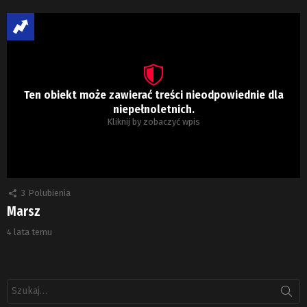
Ten obiekt może zawierać treści nieodpowiednie dla
niepełnoletnich.
Kliknij by zobaczyć wpis
3
Polubienia
Marsz
4 lata temu
Szukaj: