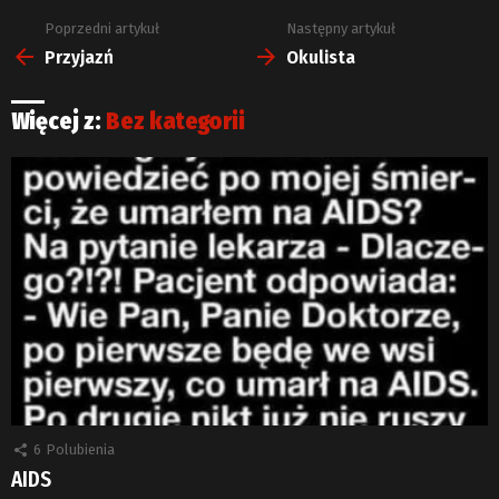
Poprzedni artykuł
Następny artykuł
Zobacz
więcej
Przyjazń
Okulista
Więcej z:
Bez kategorii
6
Polubienia
AIDS