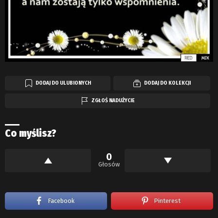
DODAJ DO ULUBIONYCH
DODAJ DO KOLEKCJI
ZGŁOŚ NADUŻYCIE
Co myślisz?
0
Głosów
Facebook
Pinterest