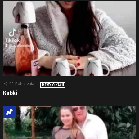
62
Polubienia
MEMY O KACU
Kubki