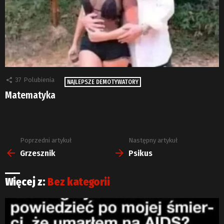
37
Polubienia
NAJLEPSZE DEMOTYWATORY
Matematyka
Poprzedni artykuł
Następny artykuł
Zobacz
więcej
Grzesznik
Psikus
Więcej z:
Bez kategorii