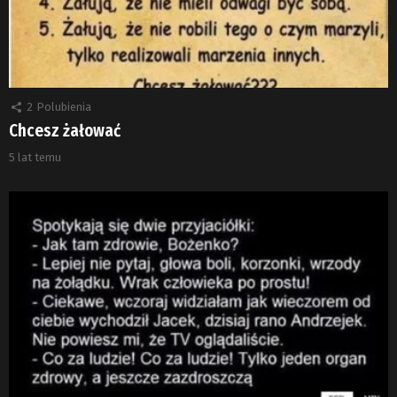
2
Polubienia
Chcesz żałować
5 lat temu