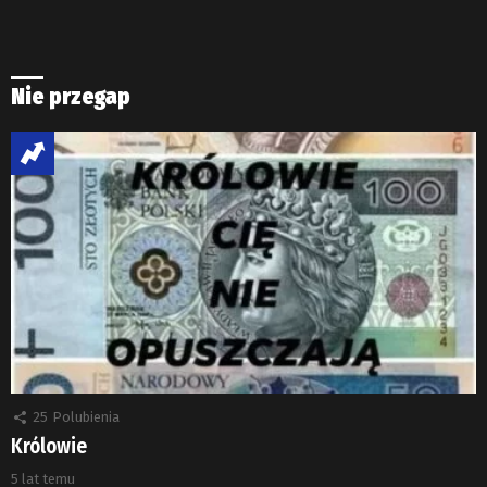
Nie przegap
25
Polubienia
Królowie
5 lat temu