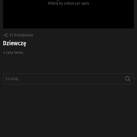
Kliknij by zobaczyć wpis
21
Polubienia
Dziewczę
4 lata temu
Szukaj: