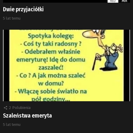
Dwie przyjaciółki
5 lat temu
2
Polubienia
Szaleństwa emeryta
5 lat temu