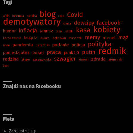
Tagi
blog
Covid
aids
beemka
biedra
cola
demotywatory
dowcipy
facebook
dieta
kobiety
kasa
inflacja
humor
janusz
jasiu
kartki
memy
mąż
ksiądz
menel
koronawirus
lekarz
lockdown
maseczki
polityka
pandemia
podanie
policja
nasa
paradoks
redmik
praca
putin
poniedziałek
poseł
punkt G
szwagier
rodzina
zdrada
skype
szczepionka
xiaomi
ziemniak
żart
Znajdź nas na Facebooku
Meta
Zarejestruj się