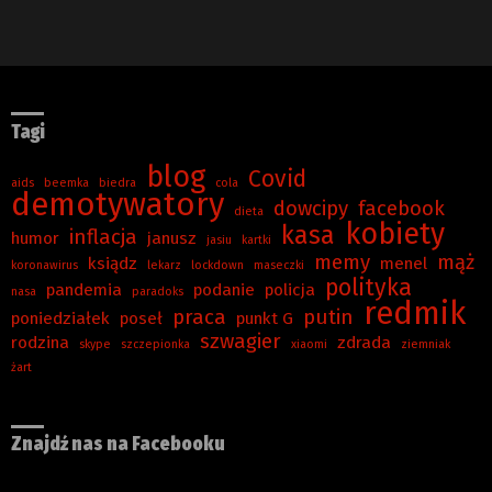
Tagi
blog
Covid
aids
beemka
biedra
cola
demotywatory
dowcipy
facebook
dieta
kobiety
kasa
inflacja
humor
janusz
jasiu
kartki
memy
mąż
ksiądz
menel
koronawirus
lekarz
lockdown
maseczki
polityka
pandemia
podanie
policja
nasa
paradoks
redmik
praca
putin
poniedziałek
poseł
punkt G
szwagier
rodzina
zdrada
skype
szczepionka
xiaomi
ziemniak
żart
Znajdź nas na Facebooku