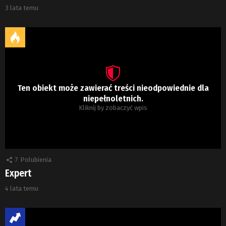
3 lata temu
Ten obiekt może zawierać treści nieodpowiednie dla
niepełnoletnich.
Kliknij by zobaczyć wpis
7
Polubienia
Expert
4 lata temu