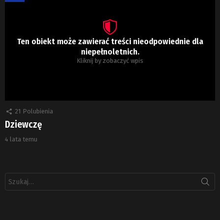
Ten obiekt może zawierać treści nieodpowiednie dla
niepełnoletnich.
Kliknij by zobaczyć wpis
21
Polubienia
Dziewczę
4 lata temu
Szukaj: