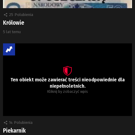
25
Polubienia
Królowie
5 lat temu
Ten obiekt może zawierać treści nieodpowiednie dla
niepełnoletnich.
Kliknij by zobaczyć wpis
14
Polubienia
Piekarnik